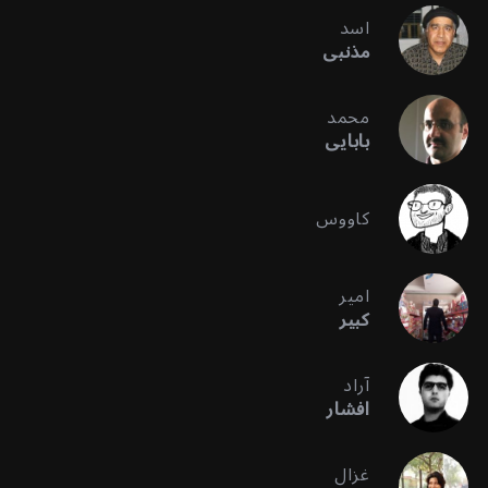
اسد
مذنبی
محمد
بابایی
کاووس
امیر
کبیر
آراد
افشار
غزال