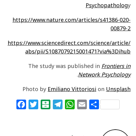
Psychopatholog
y
https://www.nature.com/articles/s41386-020-
00879-2
https://www.sciencedirect.com/science/article/
abs/pii/S1087079215001471?via%3Dihub
The study was published in
Frontiers in
.
Network Psychology
Photo by
Emiliano Vittoriosi
on
Unsplash
F
T
B
T
W
E
S
a
w
al
el
h
m
h
c
itt
at
e
at
ai
ar
e
e
ar
g
s
l
e