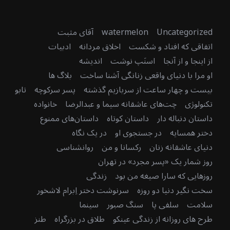
Uncategorized
watermelon
آقای مثبت
اتفاقی که افتاد و شکست
اخلاق مردانه
ادبیات
از اینجا و از آنجا
اسنَپ نوشت
اندیشه
او مرا با دنیای واقعی زنانگی آشنا ساخت
بلاگ ها
بیست و چهار ساعت از سربازیم گذشته
پسر سرکوچه
تابو
تکنولوژی
چت‌های عاشقانه سیما و عبدالرضا
خانواده
داستان دنباله دار
داستان کوتاه
داستان‌های ممنوع
دختر همسایه
در جستجوی او
در یک نگاه
دنیای عاشقانه زنان
رکسانا و من
روانشناسی
روز شمار یک «پسر مجرد» در تهران
روزهایی که سارا صیغه من بود
زندگی
سخت نگیر دنیا دو روزه
سرنوشت دختر اِبرام لاشخور
سلامت
سلفی پا
سنگ صبور
سینما
طرح های روزانه از زندگی عینکو
طلاق در بزرگراه
طنز