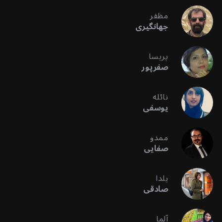
مظفر
جهانگیری
پریسا
صفرپور
نائله
یوسفی
ممدو
صفایی
یلدا
صادقی
آلما