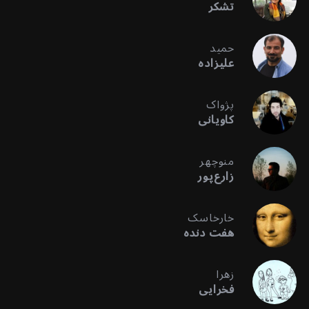
تشکر
حمید
علیزاده
پژواک
کاویانی
منوچهر
زارع‌پور
خارخاسک
هفت دنده
زهرا
فخرایی