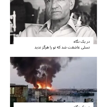
در یک نگاه
نسلی عاشقت شد که تو را هرگز ندید
S
e
a
r
c
h
f
o