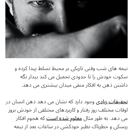
b
r
in
ra
A
o
m
p
o
p
k
نیمه های شب وقتی تاریکی بر محیط تسلط پیدا کرده و
سکوت خودش را تا حدودی تحمیل می کند بیدار نگه
داشتن ذهن به افکار منفی میدان بیشتری می دهد.
تحقیقات زیادی
وجود دارد که نشان می دهد ذهن انسان در
اوقات مختلف روز رفتار و کاربردهای مختلفی از خودش بروز
می دهد. به طور مثال
معلوم شده است
که هجوم افکار
ریسکی و خطرناک نظیر خودکشی در ساعات بعد از نیمه