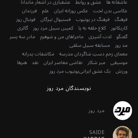
عاشقانه ها
عشق و روابط
عشقبازی در اشعار ماندانا
عکاسی بدن لخت
عکس روزانه ایران
علم
فرزندان
فرهنگ
فرهنگ در یوتیوب
فستیوال تیرگان
فوتبال روز
کاریکاتور
کلاغ حلقه به پا
کمپین سبیل مرد روز
گالری
گفتگو
لذت آشپزی
ماجراهای من و شوهرم
مادرِ سه پسر
مد روز
مسابقه سبیل سلفی
معمای زخم دستِ شاگردان مدرسه
مکاشفات پدرانه
موسیقی
میر شکار
نقاشی معاصر ایران
نقد
هنرها
ورزش
یک عشق ایرانی
یوتیوب مرد روز
نویسندگان مرد روز
مرد روز
SAIDE