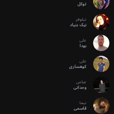
توکل
نیلوفر
نیک بنیاد
علی
بودا
علی
کوهساری
عباس
وحدانی
نیما
قاسمی