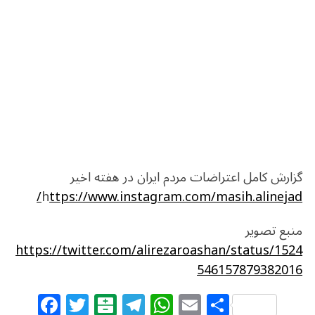
گزارش کامل اعتراضات مردم ایران در هفته اخیر
h
ttps://www.instagram.com/masih.alinejad/
منبع تصویر
https://twitter.com/alirezaroashan/status/1524
546157879382016
F
T
B
T
W
E
S