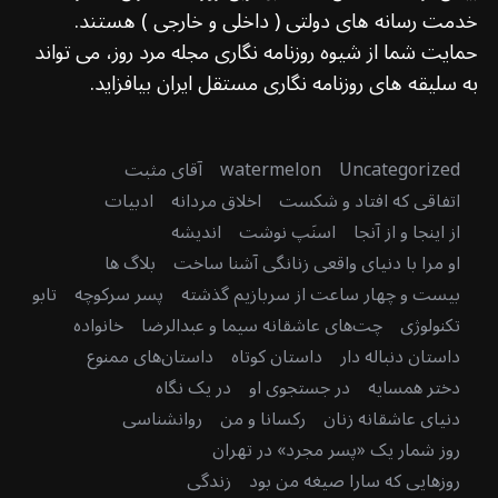
خدمت رسانه های دولتی ( داخلی و خارجی ) هستند.
حمایت شما از شیوه روزنامه نگاری مجله مرد روز، می تواند
به سلیقه های روزنامه نگاری مستقل ایران بیافزاید.
Uncategorized
watermelon
آقای مثبت
اتفاقی که افتاد و شکست
اخلاق مردانه
ادبیات
از اینجا و از آنجا
اسنَپ نوشت
اندیشه
او مرا با دنیای واقعی زنانگی آشنا ساخت
بلاگ ها
بیست و چهار ساعت از سربازیم گذشته
پسر سرکوچه
تابو
تکنولوژی
چت‌های عاشقانه سیما و عبدالرضا
خانواده
داستان دنباله دار
داستان کوتاه
داستان‌های ممنوع
دختر همسایه
در جستجوی او
در یک نگاه
دنیای عاشقانه زنان
رکسانا و من
روانشناسی
روز شمار یک «پسر مجرد» در تهران
روزهایی که سارا صیغه من بود
زندگی