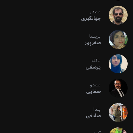
مظفر
جهانگیری
پریسا
صفرپور
نائله
یوسفی
ممدو
صفایی
یلدا
صادقی