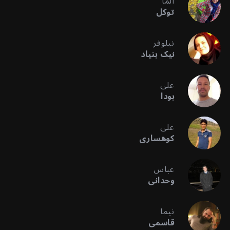
آلما
توکل
نیلوفر
نیک بنیاد
علی
بودا
علی
کوهساری
عباس
وحدانی
نیما
قاسمی