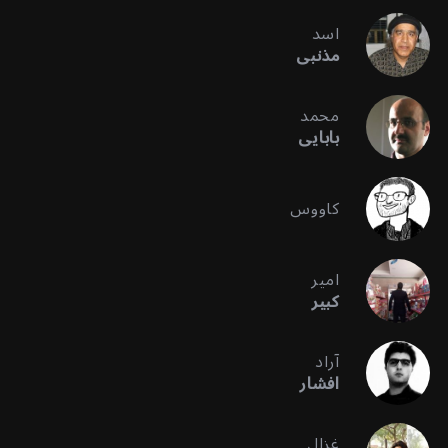
اسد
مذنبی
محمد
بابایی
کاووس
امیر
کبیر
آراد
افشار
غزال