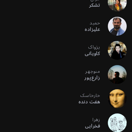
تشکر
حمید
علیزاده
پژواک
کاویانی
منوچهر
زارع‌پور
خارخاسک
هفت دنده
زهرا
فخرایی