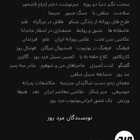
سخت نگیر دنیا دو روزه
سرنوشت دختر اِبرام لاشخور
سلامت
سلفی پا
سنگ صبور
سینما
طرح های روزانه از زندگی عینکو
طلاق در بزرگراه
طنز
عاشقانه ها
عشق و روابط
عشقبازی در اشعار ماندانا
عکاسی بدن لخت
عکس روزانه ایران
علم
فرزندان
فرهنگ
فرهنگ در یوتیوب
فستیوال تیرگان
فوتبال روز
کاریکاتور
کلاغ حلقه به پا
کمپین سبیل مرد روز
گالری
گفتگو
لذت آشپزی
ماجراهای من و شوهرم
مادرِ سه پسر
مد روز
مسابقه سبیل سلفی
معمای زخم دستِ شاگردان مدرسه
مکاشفات پدرانه
موسیقی
میر شکار
نقاشی معاصر ایران
نقد
هنرها
ورزش
یک عشق ایرانی
یوتیوب مرد روز
نویسندگان مرد روز