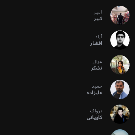
امیر
کبیر
آراد
افشار
غزال
تشکر
حمید
علیزاده
پژواک
کاویانی