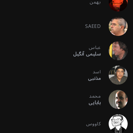
بهمن
SAEED
عباس
سلیمی آنگیل
اسد
مذنبی
محمد
بابایی
کاووس