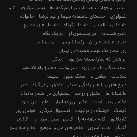
بیست و چهار ساعت از سربازیم گذشته
پسر سرکوچه
تابو
تکنولوژی
چت‌های عاشقانه سیما و عبدالرضا
خانواده
داستان دنباله دار
داستان کوتاه
داستان‌های ممنوع
دختر همسایه
در جستجوی او
در یک نگاه
دنیای عاشقانه زنان
رکسانا و من
روانشناسی
روز شمار یک «پسر مجرد» در تهران
روزهایی که سارا صیغه من بود
زندگی
سخت نگیر دنیا دو روزه
سرنوشت دختر اِبرام لاشخور
سلامت
سلفی پا
سنگ صبور
سینما
طرح های روزانه از زندگی عینکو
طلاق در بزرگراه
طنز
عاشقانه ها
عشق و روابط
عشقبازی در اشعار ماندانا
عکاسی بدن لخت
عکس روزانه ایران
علم
فرزندان
فرهنگ
فرهنگ در یوتیوب
فستیوال تیرگان
فوتبال روز
کاریکاتور
کلاغ حلقه به پا
کمپین سبیل مرد روز
گالری
گفتگو
لذت آشپزی
ماجراهای من و شوهرم
مادرِ سه پسر
مد روز
مسابقه سبیل سلفی