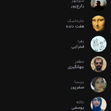
منوچهر
زارع‌پور
خارخاسک
هفت دنده
زهرا
فخرایی
مظفر
جهانگیری
پریسا
صفرپور
نائله
یوسفی