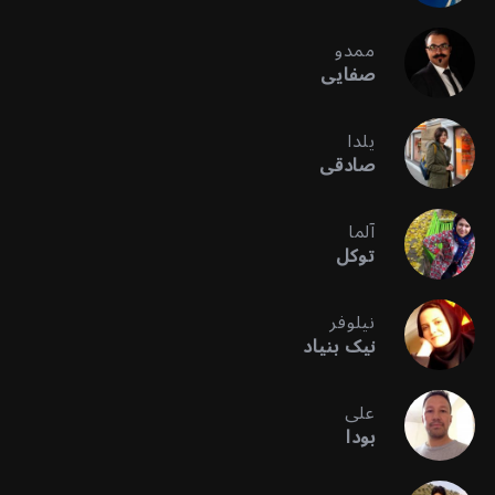
ممدو
صفایی
یلدا
صادقی
آلما
توکل
نیلوفر
نیک بنیاد
علی
بودا