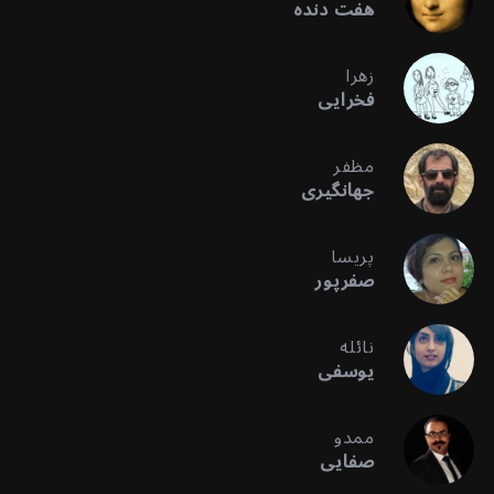
هفت دنده
زهرا
فخرایی
مظفر
جهانگیری
پریسا
صفرپور
نائله
یوسفی
ممدو
صفایی