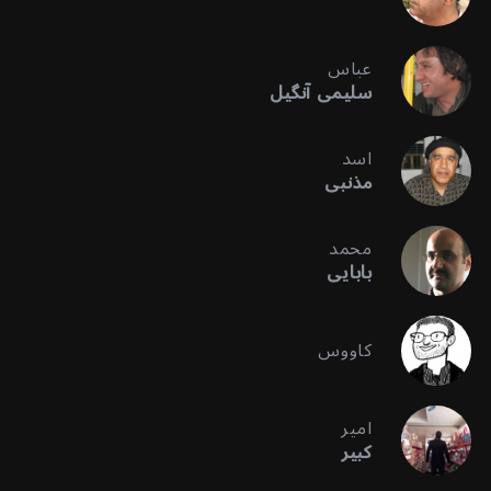
عباس
سلیمی آنگیل
اسد
مذنبی
محمد
بابایی
کاووس
امیر
کبیر