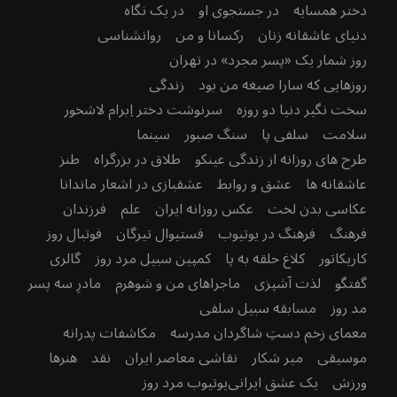
دختر همسایه
در جستجوی او
در یک نگاه
دنیای عاشقانه زنان
رکسانا و من
روانشناسی
روز شمار یک «پسر مجرد» در تهران
روزهایی که سارا صیغه من بود
زندگی
سخت نگیر دنیا دو روزه
سرنوشت دختر اِبرام لاشخور
سلامت
سلفی پا
سنگ صبور
سینما
طرح های روزانه از زندگی عینکو
طلاق در بزرگراه
طنز
عاشقانه ها
عشق و روابط
عشقبازی در اشعار ماندانا
عکاسی بدن لخت
عکس روزانه ایران
علم
فرزندان
فرهنگ
فرهنگ در یوتیوب
فستیوال تیرگان
فوتبال روز
کاریکاتور
کلاغ حلقه به پا
کمپین سبیل مرد روز
گالری
گفتگو
لذت آشپزی
ماجراهای من و شوهرم
مادرِ سه پسر
مد روز
مسابقه سبیل سلفی
معمای زخم دستِ شاگردان مدرسه
مکاشفات پدرانه
موسیقی
میر شکار
نقاشی معاصر ایران
نقد
هنرها
ورزش
یک عشق ایرانی
یوتیوب مرد روز