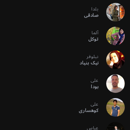
یلدا
صادقی
آلما
توکل
نیلوفر
نیک بنیاد
علی
بودا
علی
کوهساری
عباس