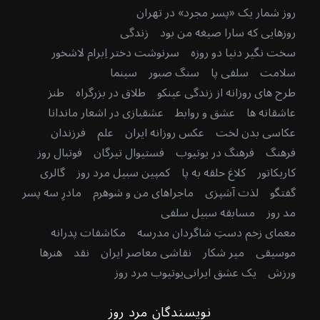
روز شمار یک «پسر مجرد» در تهران
روزهایی که سارا صیغه من بود
زندگی
سخت نگیر دنیا دو روزه
سرنوشت دختر اِبرام لاشخور
سلامت
سلفی پا
سنگ صبور
سینما
طرح های روزانه از زندگی عینکو
طلاق در بزرگراه
طنز
عاشقانه ها
عشق و روابط
عشقبازی در اشعار ماندانا
عکاسی بدن لخت
عکس روزانه ایران
علم
فرزندان
فرهنگ
فرهنگ در یوتیوب
فستیوال تیرگان
فوتبال روز
کاریکاتور
کلاغ حلقه به پا
کمپین سبیل مرد روز
گالری
گفتگو
لذت آشپزی
ماجراهای من و شوهرم
مادرِ سه پسر
مد روز
مسابقه سبیل سلفی
معمای زخم دستِ شاگردان مدرسه
مکاشفات پدرانه
موسیقی
میر شکار
نقاشی معاصر ایران
نقد
هنرها
ورزش
یک عشق ایرانی
یوتیوب مرد روز
نویسندگان مرد روز