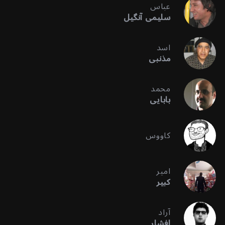
عباس
سلیمی آنگیل
اسد
مذنبی
محمد
بابایی
کاووس
امیر
کبیر
آراد
افشار