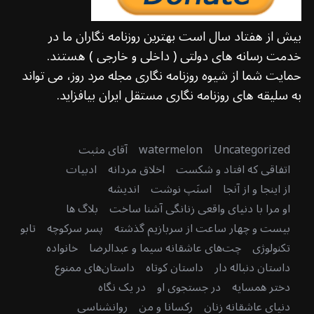
بیش از هفتاد سال است بهترین روزنامه نگاران ما در
خدمت رسانه های دولتی ( داخلی و خارجی ) هستند.
حمایت شما از شیوه روزنامه نگاری مجله مرد روز، می تواند
به سلیقه های روزنامه نگاری مستقل ایران بیافزاید.
Uncategorized
watermelon
آقای مثبت
اتفاقی که افتاد و شکست
اخلاق مردانه
ادبیات
از اینجا و از آنجا
اسنَپ نوشت
اندیشه
او مرا با دنیای واقعی زنانگی آشنا ساخت
بلاگ ها
بیست و چهار ساعت از سربازیم گذشته
پسر سرکوچه
تابو
تکنولوژی
چت‌های عاشقانه سیما و عبدالرضا
خانواده
داستان دنباله دار
داستان کوتاه
داستان‌های ممنوع
دختر همسایه
در جستجوی او
در یک نگاه
دنیای عاشقانه زنان
رکسانا و من
روانشناسی