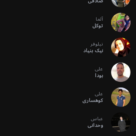
صادقی
آلما
توکل
نیلوفر
نیک بنیاد
علی
بودا
علی
کوهساری
عباس
وحدانی