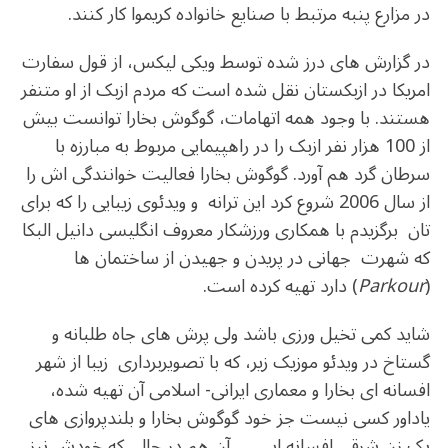
در مزارع پنبه مرتبط با صنایع خانواده کریموا کار کنند.
در گزارش های درز شده توسط ویکی لیکس، از قول سفارت
امریکا در ازبکستان نقل شده است که مردم ازبک از او متنفر
هستند. با وجود همه اتهامات، گوگوش بخارا توانست بیش
از 100 هزار نفر ازبک را در راهپیمایی مربوط به مبارزه با
سرطان گرد هم آورد. گوگوش بخارا فعالیت خوانندگی اش را
از سال 2006 شروع کرد این ترانه و ویدئوی زیبایی را که برای
تان برگزیدم با همکاری ورزشکار معروف انگلیسی دانیل البکا
که شهرت جهانی در پریدن و جهیدن از ساختمان ها
(
Parkour
) دارد تهیه کرده است.
شاید کمی تخیل ورزی باشد ولی پرش های جاه طلبانه و
گستاخ در ویدئو موزیک زیر، که با تصویربرداری زیبا از شهر
افسانه ای بخارا و معماری ایرانی- اسلامی آن تهیه شده،
یاداور کسی نیست جز خود گوگوش بخارا و بلندپروازی های
یک زن شرقی افسانه ایی … آن هم در حالی که خودش نیز