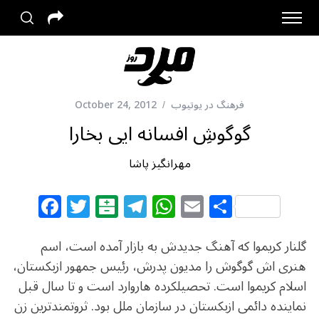
فرهنگ در یوتیوب
October 24, 2012
گوگوشِ افسانه ایی بخارا
مهرانگیز پاشا
F
T
B
T
W
E
S
a
w
al
el
h
m
h
c
itt
at
e
at
ai
ar
گلنار کریموا که آهنگ جدیدش به بازار آمده است، اسم
e
e
ar
g
s
l
e
هنری اش گوگوش را مدیون پدرش، رئیس جمهور ازبکستان،
اسلام کریموا است. تحصیلکرده هاروارد است و تا سال قبل
b
r
in
ra
A
نماینده دائمی ازبکستان در سازمان ملل بود. ثروتمندترین زن