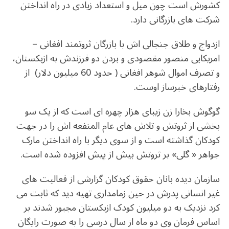
o
m
p
کشورش است چون میل و استعداد زیادی در راه انداختن
o
p
شرکت های بازرگانی دارد.
k
ازدواج و طلاق جنجالی اش با بازرگان ثروتمند افغانی –
امریکایی منصور مقصودی و بردن دو فرزندش به ازبکستان،
و تصرف اموال شوهر افغانی ( حدود 60 میلیون دلار) از
رفتارهای خبرساز اوست.
گوگوش بخارا زن زیبای هزار چهره ای است که از یک سو
بخشی از ثروتش و تلاش های عام المنفعه اش را در جهت
کودکان گذاشته است و از سوی دیگر با راه انداختن مارک
جواهر « گلی» بر ثروتش بیش از پیش افزوده شده است.
سازمان دیده بانان حقوق کودکان گزارشی از فعالیت های
غیر انسانی پدرش در حین زمامداری تهیه دید که ثابت می
کرد نزدیک به دو میلیون کودک ازبکستان مجبور شدند بر
اساس فرمان وی دو ماه از سال درسی را به صورت رایگان