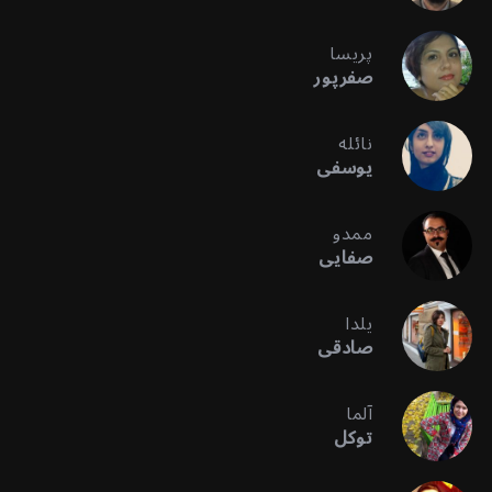
پریسا
صفرپور
نائله
یوسفی
ممدو
صفایی
یلدا
صادقی
آلما
توکل