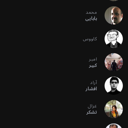
محمد
بابایی
کاووس
امیر
کبیر
آراد
افشار
غزال
تشکر