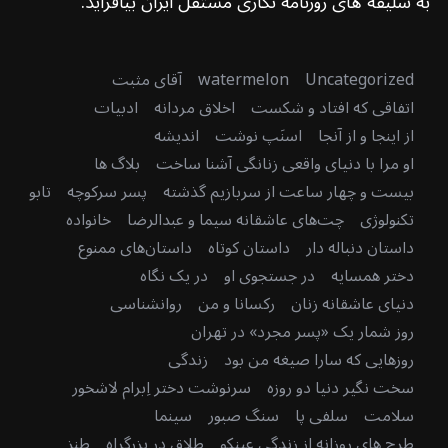
به سلیقه های روزنامه نگاری مستقل ایران بیافزاید.
Uncategorized
watermelon
آقای مثبت
اتفاقی که افتاد و شکست
اخلاق مردانه
ادبیات
از اینجا و از آنجا
اسنَپ نوشت
اندیشه
او مرا با دنیای واقعی زنانگی آشنا ساخت
بلاگ ها
بیست و چهار ساعت از سربازیم گذشته
پسر سرکوچه
تابو
تکنولوژی
چت‌های عاشقانه سیما و عبدالرضا
خانواده
داستان دنباله دار
داستان کوتاه
داستان‌های ممنوع
دختر همسایه
در جستجوی او
در یک نگاه
دنیای عاشقانه زنان
رکسانا و من
روانشناسی
روز شمار یک «پسر مجرد» در تهران
روزهایی که سارا صیغه من بود
زندگی
سخت نگیر دنیا دو روزه
سرنوشت دختر اِبرام لاشخور
سلامت
سلفی پا
سنگ صبور
سینما
طرح های روزانه از زندگی عینکو
طلاق در بزرگراه
طنز