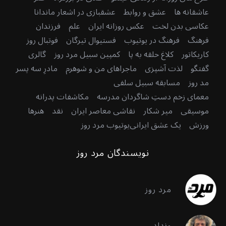
عاشقانه ها
عشق و روابط
عشقبازی در اشعار ماندانا
عکاسی بدن لخت
عکس روزانه ایران
علم
فرزندان
فرهنگ
فرهنگ در یوتیوب
فستیوال تیرگان
فوتبال روز
کاریکاتور
کلاغ حلقه به پا
کمپین سبیل مرد روز
گالری
گفتگو
لذت آشپزی
ماجراهای من و شوهرم
مادرِ سه پسر
مد روز
مسابقه سبیل سلفی
معمای زخم دستِ شاگردان مدرسه
مکاشفات پدرانه
موسیقی
میر شکار
نقاشی معاصر ایران
نقد
هنرها
ورزش
یک عشق ایرانی
یوتیوب مرد روز
نویسندگان مرد روز
مرد روز
ونداد