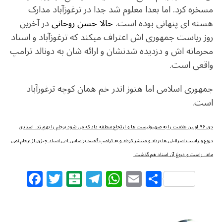
مسخره کرد. اما بعدا معلوم شد جدا در ترغوزآباد مدارک
هسته ای پنهانی بوده است.
حالا حسن روحانی
در آخرین
روز ریاست جمهوری اش اعتراف میکند که ترغوزآباد و اسناد
محرمانه اش و دزدیده شدنشان و ارائه شان به دونالد ترامپ
واقعی است.
جمهوری اسلامی اما هنوز اندر خم همان کوچه ترغوزآباد
است.
دی ۹۶ اولین علامت را به صهیونیست ها و ارتجاع منطقه داد که می شود برجام را بهم زد. اسنادی
دروغ و راست اسرائیلی ها بردند و منتشر کردند و به ترامپ گفتند براساس این اسناد چیزی از برجام نمی
ماند. راست و دروغ آن اسناد هم گذشت.
F
T
B
T
W
E
S
a
w
al
el
h
m
h
c
itt
at
e
at
ai
ar