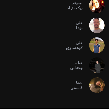
نیلوفر
نیک بنیاد
علی
بودا
علی
کوهساری
عباس
وحدانی
نیما
قاسمی