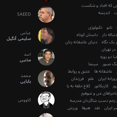
قی که افتاد و شکست
ت
اندیشه
SAEED
تابو
تکنولوژی
عباس
باله دار
داستان کوتاه
سلیمی آنگیل
 یک نگاه
دنیای عاشقانه زنان
در تهران
اسد
ا دو روزه
مذنبی
گ صبور
سینما
عاشقانه ها
عشق و روابط
محمد
زانه ایران
علم
فرزندان
بابایی
وز
کاریکاتور
کلاغ حلقه به پا
اجراهای من و شوهرم
کاووس
زخم دستِ شاگردان مدرسه
 ایران
نقد
هنرها
ورزش