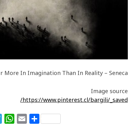
r More In Imagination Than In Reality – Seneca
Image source
https://www.pinterest.cl/bargili/_saved/
T
W
E
S
el
h
m
h
e
at
ai
ar