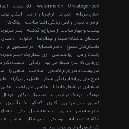
Uncategorized
watermelon
آقای مثبت
اتفا
اخلاق مردانه
ادبیات
از اینجا و از آنجا
اسنَپ نوش
او مرا با دنیای واقعی زنانگی آشنا ساخت
بلاگ ها
بیست و چهار ساعت از سربازیم گذشته
پسر سرکوچه
چت‌های عاشقانه سیما و عبدالرضا
خانواده
داستان دن
داستان‌های ممنوع
دختر همسایه
در جستجوی او
در
رکسانا و من
روانشناسی
روز شمار یک «پسر مجرد» 
روزهایی که سارا صیغه من بود
زندگی
سخت نگیر دنی
سرنوشت دختر اِبرام لاشخور
سلامت
سلفی پا
سن
طرح های روزانه از زندگی عینکو
طلاق در بزرگراه
طنز
عشقبازی در اشعار ماندانا
عکاسی بدن لخت
عکس رو
فرهنگ
فرهنگ در یوتیوب
فستیوال تیرگان
فوتبال ر
کمپین سبیل مرد روز
گالری
گفتگو
لذت آشپزی
م
مادرِ سه پسر
مد روز
مسابقه سبیل سلفی
معمای 
مکاشفات پدرانه
موسیقی
میر شکار
نقاشی معاصر
یک عشق ایرانی
یوتیوب مرد روز