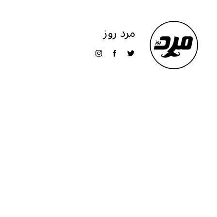
g
s
l
e
ra
A
مرد روز
m
p
p