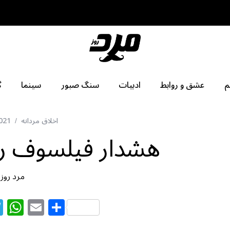
م
عشق و روابط
ادبیات
سنگ صبور
سینما
گ
اخلاق مردانه
2021
هشدار فیلسوف رم
مرد روز
T
W
E
S
el
h
m
h