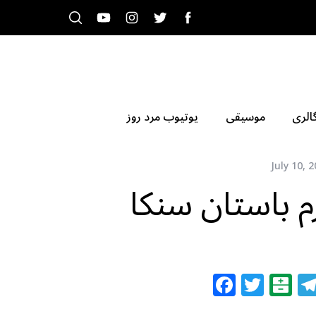
الری
موسیقی
یوتیوب مرد روز
July 10, 
 باستان سنکا
F
T
B
a
w
al