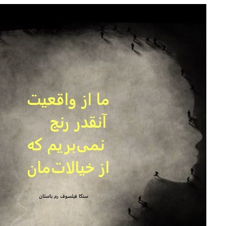
e
at
ai
ar
g
s
l
e
ra
A
m
p
p