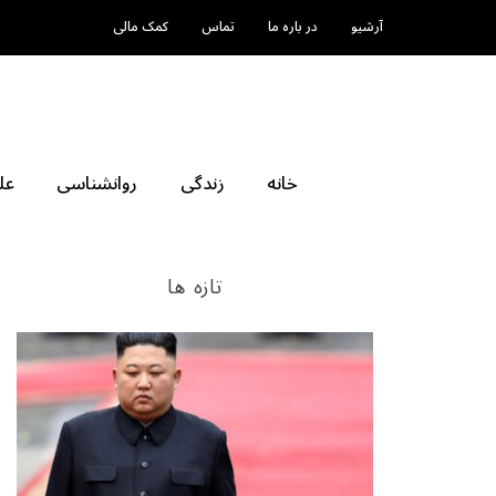
آرشیو
در باره ما
تماس
کمک مالی
خانه
زندگی
روانشناسی
عل
تازه ها