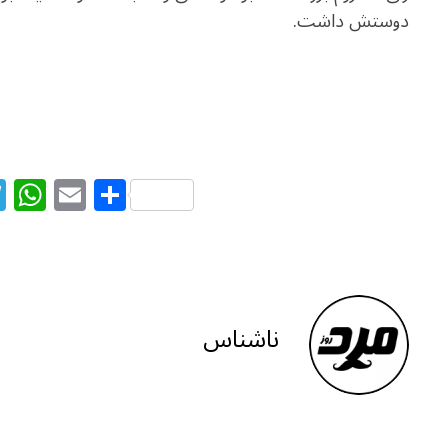
دوستش داشت.
T
W
E
S
el
h
m
h
e
at
ai
ar
g
s
l
e
ra
A
ناشناس
m
p
p