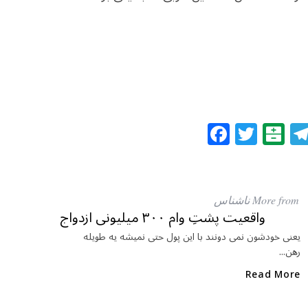
F
T
B
a
w
al
c
itt
at
e
e
ar
More from ناشناس
b
r
in
واقعیت پشتِ وام ۳۰۰ میلیونی ازدواج
o
یعنی خودشون نمی دونند با این پول حتی نمیشه یه طویله
رهن...
o
k
Read More