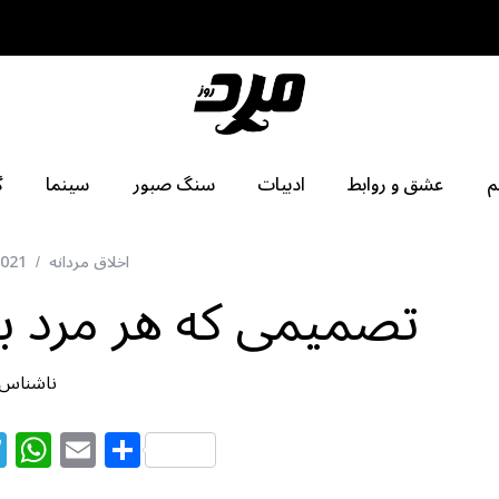
م
عشق و روابط
ادبیات
سنگ صبور
سینما
گ
اخلاق مردانه
2021
تصمیمی که هر مرد بای
ناشناس
T
W
E
S
el
h
m
h