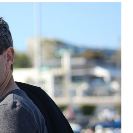
e
at
ai
ar
g
s
l
e
ra
A
m
p
p