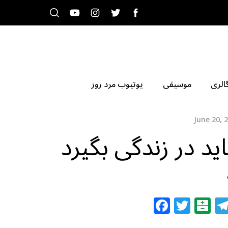
الری
موسیقی
یوتیوب مرد روز
June 20, 
د در زندگی بگیرد
F
T
B
a
w
al