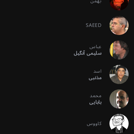
بهمن
SAEED
عباس
سلیمی آنگیل
اسد
مذنبی
محمد
بابایی
کاووس