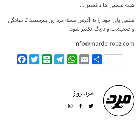
همه سختی ها دانستن…
سلفی پای خود را به آدرس مجله مرد روز بفرستید تا سادگی
و صمیمت و درنگ تکثیر شود.
info@marde-rooz.com
F
T
B
T
W
E
S
a
w
al
el
h
m
h
c
itt
at
e
at
ai
ar
e
e
ar
g
s
l
e
مرد روز
b
r
in
ra
A
o
m
p
o
p
k