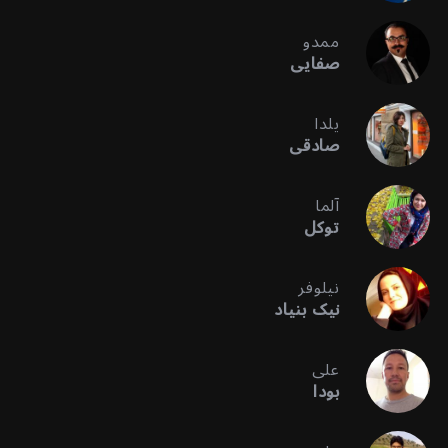
ممدو
صفایی
یلدا
صادقی
آلما
توکل
نیلوفر
نیک بنیاد
علی
بودا