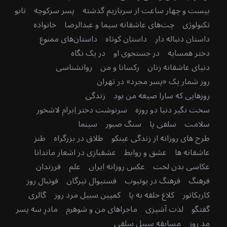
بیست و چهار ساعت از سربازیم گذشته
پسر سرکوچه
تابو
تکنولوژی
چت‌های عاشقانه سیما و عبدالرضا
خانواده
داستان دنباله دار
داستان کوتاه
داستان‌های ممنوع
دختر همسایه
در جستجوی او
در یک نگاه
دنیای عاشقانه زنان
رکسانا و من
روانشناسی
روز شمار یک «پسر مجرد» در تهران
روزهایی که سارا صیغه من بود
زندگی
سخت نگیر دنیا دو روزه
سرنوشت دختر اِبرام لاشخور
سلامت
سلفی پا
سنگ صبور
سینما
طرح های روزانه از زندگی عینکو
طلاق در بزرگراه
طنز
عاشقانه ها
عشق و روابط
عشقبازی در اشعار ماندانا
عکاسی بدن لخت
عکس روزانه ایران
علم
فرزندان
فرهنگ
فرهنگ در یوتیوب
فستیوال تیرگان
فوتبال روز
کاریکاتور
کلاغ حلقه به پا
کمپین سبیل مرد روز
گالری
گفتگو
لذت آشپزی
ماجراهای من و شوهرم
مادرِ سه پسر
مد روز
مسابقه سبیل سلفی