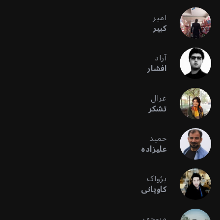
امیر
کبیر
آراد
افشار
غزال
تشکر
حمید
علیزاده
پژواک
کاویانی
منوچهر