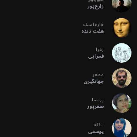
زارع‌پور
خارخاسک
هفت دنده
زهرا
فخرایی
مظفر
جهانگیری
پریسا
صفرپور
نائله
یوسفی