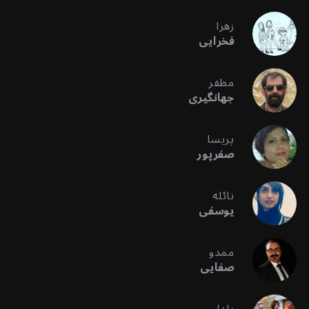
زهرا
فخرایی
مظفر
جهانگیری
پریسا
صفرپور
نائله
یوسفی
ممدو
صفایی