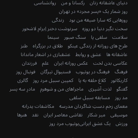
دنیای عاشقانه زنان
رکسانا و من
روانشناسی
روز شمار یک «پسر مجرد» در تهران
روزهایی که سارا صیغه من بود
زندگی
سخت نگیر دنیا دو روزه
سرنوشت دختر اِبرام لاشخور
سلامت
سلفی پا
سنگ صبور
سینما
طرح های روزانه از زندگی عینکو
طلاق در بزرگراه
طنز
عاشقانه ها
عشق و روابط
عشقبازی در اشعار ماندانا
عکاسی بدن لخت
عکس روزانه ایران
علم
فرزندان
فرهنگ
فرهنگ در یوتیوب
فستیوال تیرگان
فوتبال روز
کاریکاتور
کلاغ حلقه به پا
کمپین سبیل مرد روز
گالری
گفتگو
لذت آشپزی
ماجراهای من و شوهرم
مادرِ سه پسر
مد روز
مسابقه سبیل سلفی
معمای زخم دستِ شاگردان مدرسه
مکاشفات پدرانه
موسیقی
میر شکار
نقاشی معاصر ایران
نقد
هنرها
ورزش
یک عشق ایرانی
یوتیوب مرد روز