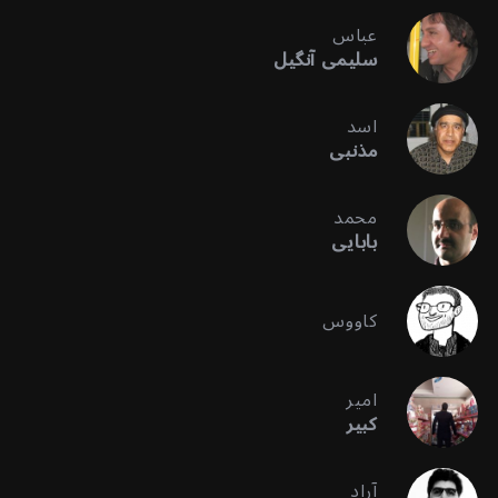
عباس
سلیمی آنگیل
اسد
مذنبی
محمد
بابایی
کاووس
امیر
کبیر
آراد