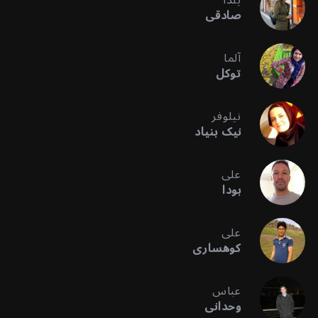
یلدا
صادقی
آلما
توکل
نیلوفر
نیک بنیاد
علی
بودا
علی
کوهساری
عباس
وحدانی