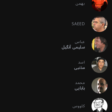
بهمن
SAEED
عباس
سلیمی آنگیل
اسد
مذنبی
محمد
بابایی
کاووس