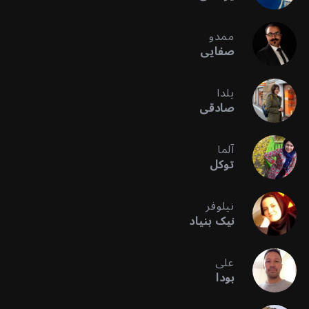
ممدو
صفایی
یلدا
صادقی
آلما
توکل
نیلوفر
نیک بنیاد
علی
بودا