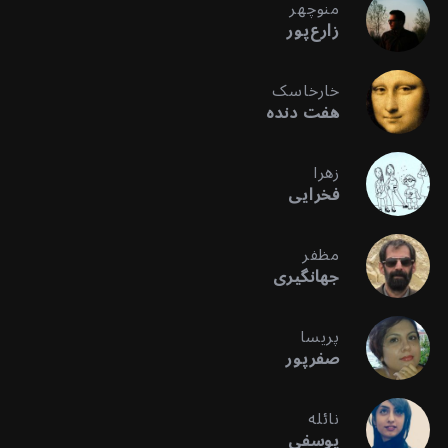
منوچهر
زارع‌پور
خارخاسک
هفت دنده
زهرا
فخرایی
مظفر
جهانگیری
پریسا
صفرپور
نائله
یوسفی