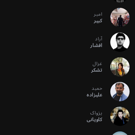
امیر
کبیر
آراد
افشار
غزال
تشکر
حمید
علیزاده
پژواک
کاویانی