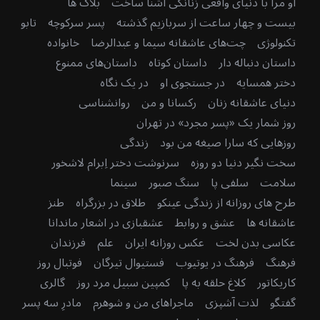
او مرا با دنیای واقعی زنانگی آشنا ساخت
بلاگ ها
بیست و چهار ساعت از سربازیم گذشته
پسر سرکوچه
تابو
تکنولوژی
چت‌های عاشقانه سیما و عبدالرضا
خانواده
داستان دنباله دار
داستان کوتاه
داستان‌های ممنوع
دختر همسایه
در جستجوی او
در یک نگاه
دنیای عاشقانه زنان
رکسانا و من
روانشناسی
روز شمار یک «پسر مجرد» در تهران
روزهایی که سارا صیغه من بود
زندگی
سخت نگیر دنیا دو روزه
سرنوشت دختر اِبرام لاشخور
سلامت
سلفی پا
سنگ صبور
سینما
طرح های روزانه از زندگی عینکو
طلاق در بزرگراه
طنز
عاشقانه ها
عشق و روابط
عشقبازی در اشعار ماندانا
عکاسی بدن لخت
عکس روزانه ایران
علم
فرزندان
فرهنگ
فرهنگ در یوتیوب
فستیوال تیرگان
فوتبال روز
کاریکاتور
کلاغ حلقه به پا
کمپین سبیل مرد روز
گالری
گفتگو
لذت آشپزی
ماجراهای من و شوهرم
مادرِ سه پسر