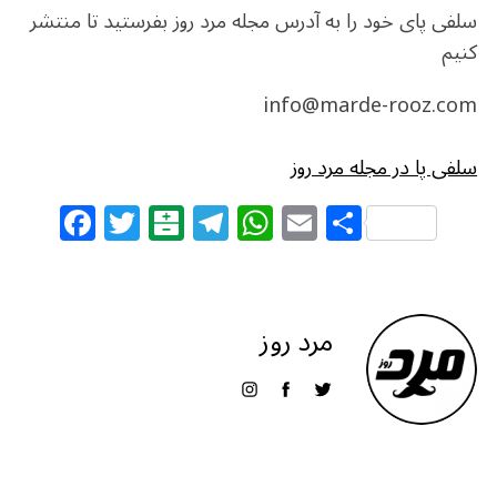
سلفی پای خود را به آدرس مجله مرد روز بفرستید تا منتشر
کنیم
info@marde-rooz.com
سلفی پا در مجله مرد روز
F
T
B
T
W
E
S
a
w
al
el
h
m
h
c
itt
at
e
at
ai
ar
e
e
ar
g
s
l
e
مرد روز
b
r
in
ra
A
o
m
p
o
p
k