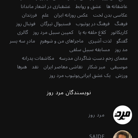
عاشقانه ها
عشق و روابط
عشقبازی در اشعار ماندانا
عکاسی بدن لخت
عکس روزانه ایران
علم
فرزندان
فرهنگ
فرهنگ در یوتیوب
فستیوال تیرگان
فوتبال روز
کاریکاتور
کلاغ حلقه به پا
کمپین سبیل مرد روز
گالری
گفتگو
لذت آشپزی
ماجراهای من و شوهرم
مادرِ سه پسر
مد روز
مسابقه سبیل سلفی
معمای زخم دستِ شاگردان مدرسه
مکاشفات پدرانه
موسیقی
میر شکار
نقاشی معاصر ایران
نقد
هنرها
ورزش
یک عشق ایرانی
یوتیوب مرد روز
نویسندگان مرد روز
مرد روز
SAIDE