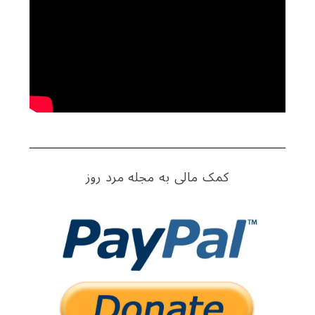
h
f
o
r
:
کمک مالی به مجله مرد روز