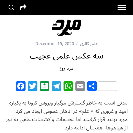
علم
,
گالری
December 15, 2020
سه عکس علمی عجیب
مرد روز
F
T
B
T
W
E
S
a
w
al
el
h
m
h
c
itt
at
e
at
ai
ar
مدتی است به خاطر گسترش مرگبار ویروس کرونا به یکباره
e
e
ar
g
s
l
e
امید و غروری که « علم» در اذهان عمومی ایجاد می کرد
مورد تردید قرار گرفت. اما تحقیقات و کشفیات علمی به دور
b
r
in
ra
A
از هیاهوها، همچنان ادامه دارد.