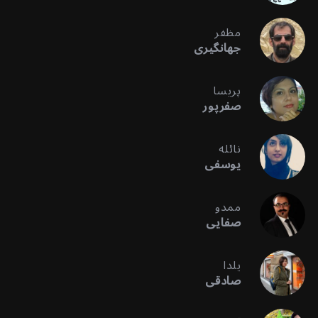
مظفر
جهانگیری
پریسا
صفرپور
نائله
یوسفی
ممدو
صفایی
یلدا
صادقی