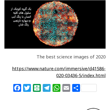
The best science images of 2020
https://www.nature.com/immersive/d41586-
020-03436-5/index.html
F
T
B
T
W
E
S
a
w
al
el
h
m
h
c
itt
at
e
at
ai
ar