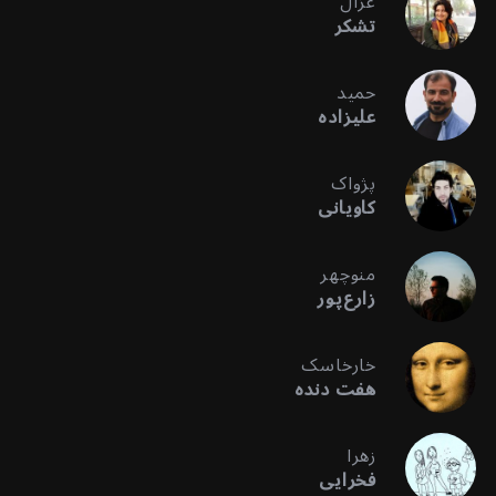
غزال
تشکر
حمید
علیزاده
پژواک
کاویانی
منوچهر
زارع‌پور
خارخاسک
هفت دنده
زهرا
فخرایی