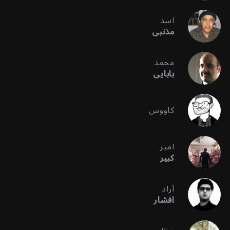
اسد
مذنبی
محمد
بابایی
کاووس
امیر
کبیر
آراد
افشار