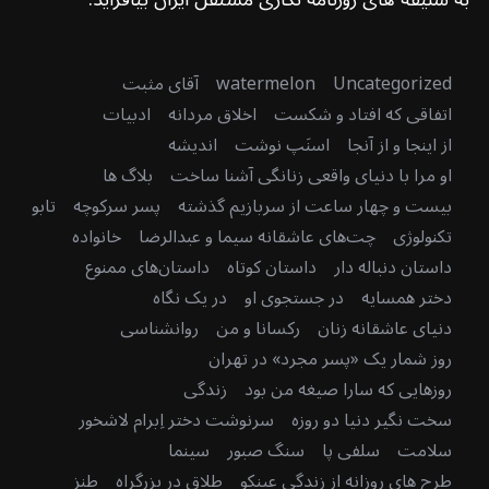
Uncategorized
watermelon
آقای مثبت
اتفاقی که افتاد و شکست
اخلاق مردانه
ادبیات
از اینجا و از آنجا
اسنَپ نوشت
اندیشه
او مرا با دنیای واقعی زنانگی آشنا ساخت
بلاگ ها
بیست و چهار ساعت از سربازیم گذشته
پسر سرکوچه
تابو
تکنولوژی
چت‌های عاشقانه سیما و عبدالرضا
خانواده
داستان دنباله دار
داستان کوتاه
داستان‌های ممنوع
دختر همسایه
در جستجوی او
در یک نگاه
دنیای عاشقانه زنان
رکسانا و من
روانشناسی
روز شمار یک «پسر مجرد» در تهران
روزهایی که سارا صیغه من بود
زندگی
سخت نگیر دنیا دو روزه
سرنوشت دختر اِبرام لاشخور
سلامت
سلفی پا
سنگ صبور
سینما
طرح های روزانه از زندگی عینکو
طلاق در بزرگراه
طنز