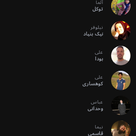
آلما
توکل
نیلوفر
نیک بنیاد
علی
بودا
علی
کوهساری
عباس
وحدانی
نیما
قاسمی