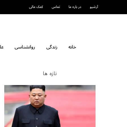
آرشیو
در باره ما
تماس
کمک مالی
خانه
زندگی
روانشناسی
عل
تازه ها