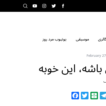
الری
موسیقی
یوتیوب مرد روز
February 27
 باشه، این خوبه
ف
F
T
B
a
w
al