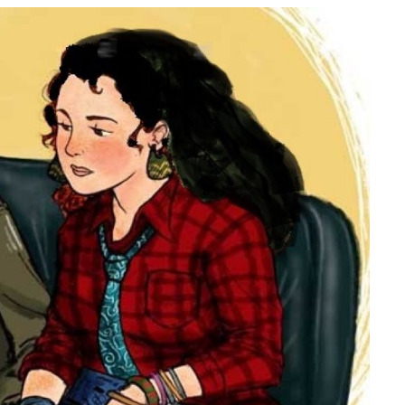
e
at
ai
ar
g
s
l
e
ra
A
m
p
p