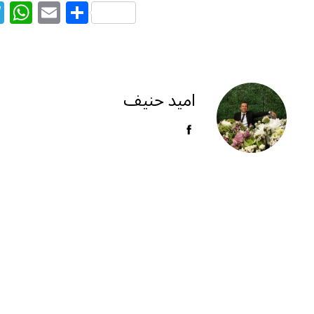
T
W
E
S
el
h
m
h
e
at
ai
ar
g
s
l
e
ra
A
امید حنیف
m
p
p