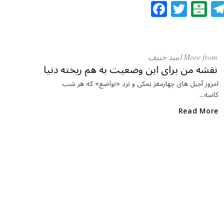
F
T
B
a
w
al
c
itt
at
e
e
ar
More from امید حنیف
b
r
in
نقشه من برای این وضعیت به هم ریخته دنیا
o
امروز آجیل های چهارمغز نمکی و ترد «تواضع» که هر شب
کاسه...
o
k
Read More