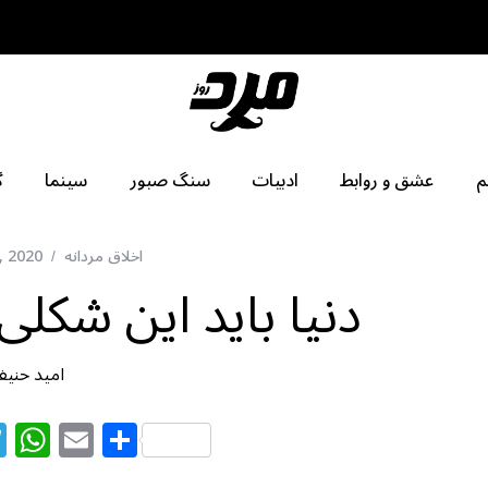
م
عشق و روابط
ادبیات
سنگ صبور
سینما
گ
اخلاق مردانه
, 2020
دنیا باید این شکلی
امید حنی
T
W
E
S
el
h
m
h