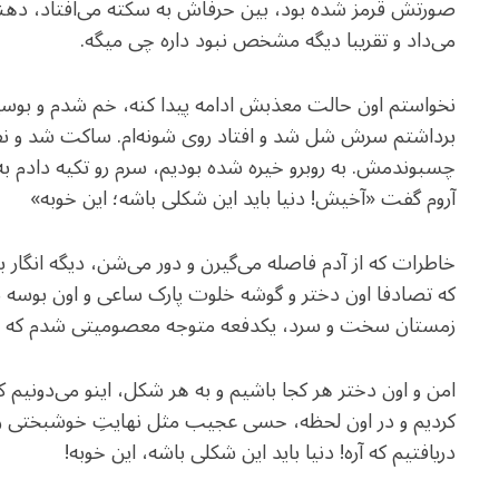
صورتش قرمز شده بود، بین حرفاش به سکته می‌افتاد، د
می‌داد و تقریبا دیگه مشخص نبود داره چی میگه.
نخواستم اون حالت معذبش ادامه پیدا کنه، خم شدم و بوسیدمش
برداشتم سرش شل شد و افتاد روی شونه‌ام. ساکت شد و نف
چسبوندمش. به روبرو خیره شده بودیم، سرم رو تکیه داد
آروم گفت «آخیش! دنیا باید این شکلی باشه؛ این خوبه»
خاطرات که از آدم فاصله می‌گیرن و دور می‌شن، دیگه انگار 
که تصادفا اون دختر و گوشه خلوت پارک ساعی و اون بوسه به 
زمستان سخت و سرد، یکدفعه متوجه معصومیتی شدم که ب
امن و اون دختر هر کجا باشیم و به هر شکل، اینو می‌دونیم که
کردیم و در اون لحظه، حسی عجیب مثل نهایتِ خوشبختی رو 
دریافتیم که آره! دنیا باید این شکلی باشه، این خوبه!