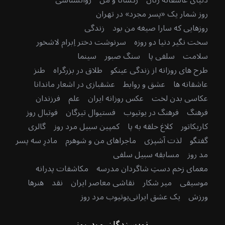
روز شمار یک «پسر مجرد» در تهران
روزهایی که سارا صیغه من بود
زندگی
سخت نگیر دنیا دو روزه
سرنوشت دختر اِبرام لاشخور
سلامت
سلفی پا
سنگ صبور
سینما
طرح های روزانه از زندگی عینکو
طلاق در بزرگراه
طنز
عاشقانه ها
عشق و روابط
عشقبازی در اشعار ماندانا
عکاسی بدن لخت
عکس روزانه ایران
علم
فرزندان
فرهنگ
فرهنگ در یوتیوب
فستیوال تیرگان
فوتبال روز
کاریکاتور
کلاغ حلقه به پا
کمپین سبیل مرد روز
گالری
گفتگو
لذت آشپزی
ماجراهای من و شوهرم
مادرِ سه پسر
مد روز
مسابقه سبیل سلفی
معمای زخم دستِ شاگردان مدرسه
مکاشفات پدرانه
موسیقی
میر شکار
نقاشی معاصر ایران
نقد
هنرها
ورزش
یک عشق ایرانی
یوتیوب مرد روز
نویسندگان مرد روز