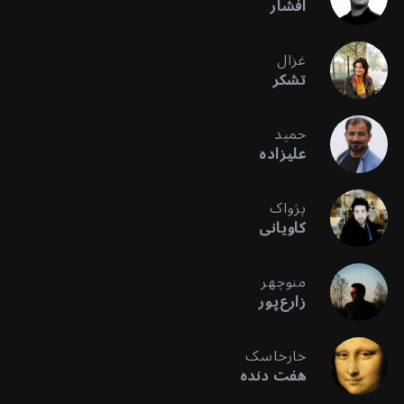
افشار
غزال
تشکر
حمید
علیزاده
پژواک
کاویانی
منوچهر
زارع‌پور
خارخاسک
هفت دنده