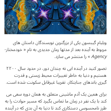
b
r
in
ra
A
o
m
p
o
p
k
ویلیام گیبسون یکی از بزرگترین نویسندگان داستان های
مربوط به آینده بعد از مدتها رمان جدیدی به نام « خودمختار-
Agency
» را منتشر می سازد.
تصور کنید در آینده ایی نه چندان دور، در حدود سال ۲۲۰۰
هستیم و دنیا به خاطر تغییرات محیط زیستی و قدرت
گیری باندهای جنایتکار، تقریبا غیرقابل سکونت شده است.
برای همین یک آدم ماشینی متعلق به همان دوره سعی می
کند با یک نفر در زمان ما تماس بگیرد که مسیر حوادث را به
طرز نامحسوسی دستکاری کند تا دنیا به آن بدی که در آینده