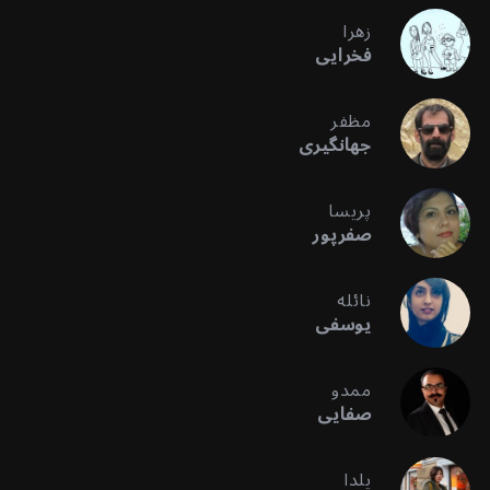
زهرا
فخرایی
مظفر
جهانگیری
پریسا
صفرپور
نائله
یوسفی
ممدو
صفایی
یلدا