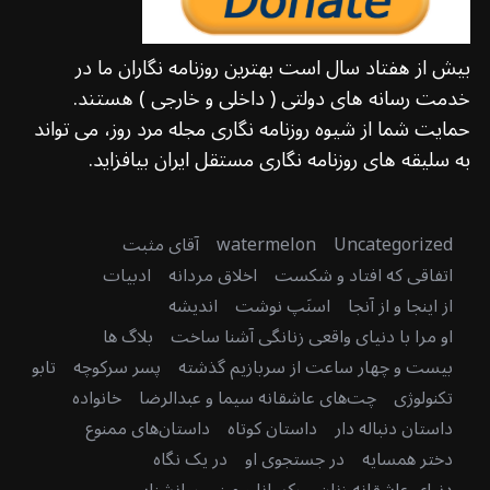
بیش از هفتاد سال است بهترین روزنامه نگاران ما در
خدمت رسانه های دولتی ( داخلی و خارجی ) هستند.
حمایت شما از شیوه روزنامه نگاری مجله مرد روز، می تواند
به سلیقه های روزنامه نگاری مستقل ایران بیافزاید.
Uncategorized
watermelon
آقای مثبت
اتفاقی که افتاد و شکست
اخلاق مردانه
ادبیات
از اینجا و از آنجا
اسنَپ نوشت
اندیشه
او مرا با دنیای واقعی زنانگی آشنا ساخت
بلاگ ها
بیست و چهار ساعت از سربازیم گذشته
پسر سرکوچه
تابو
تکنولوژی
چت‌های عاشقانه سیما و عبدالرضا
خانواده
داستان دنباله دار
داستان کوتاه
داستان‌های ممنوع
دختر همسایه
در جستجوی او
در یک نگاه
دنیای عاشقانه زنان
رکسانا و من
روانشناسی