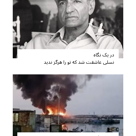
o
r
:
در یک نگاه
نسلی عاشقت شد که تو را هرگز ندید