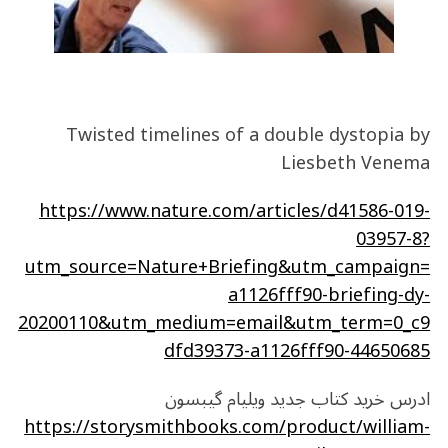
Twisted timelines of a double dystopia by
Liesbeth Venema
https://www.nature.com/articles/d41586-019-
03957-8?
utm_source=Nature+Briefing&utm_campaign=
a1126fff90-briefing-dy-
20200110&utm_medium=email&utm_term=0_c9
dfd39373-a1126fff90-44650685
ادرس خرید کتاب جدید ویلیام گیبسون
https://storysmithbooks.com/product/william-