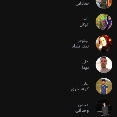
صادقی
آلما
توکل
نیلوفر
نیک بنیاد
علی
بودا
علی
کوهساری
عباس
وحدانی