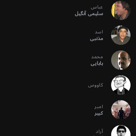
عباس
سلیمی آنگیل
اسد
مذنبی
محمد
بابایی
کاووس
امیر
کبیر
آراد