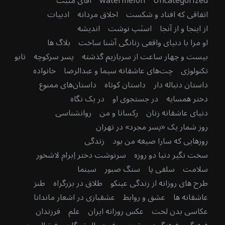
Uncategorized
watermelon
آقای مثبت
اتفاقی که افتاد و شکست
اخلاق مردانه
ادبیات
از اینجا و از آنجا
اسنَپ نوشت
اندیشه
او مرا با دنیای واقعی زنانگی آشنا ساخت
بلاگ ها
بیست و چهار ساعت از سربازیم گذشته
پسر سرکوچه
تابو
تکنولوژی
چت‌های عاشقانه سیما و عبدالرضا
خانواده
داستان دنباله دار
داستان کوتاه
داستان‌های ممنوع
دختر همسایه
در جستجوی او
در یک نگاه
دنیای عاشقانه زنان
رکسانا و من
روانشناسی
روز شمار یک «پسر مجرد» در تهران
روزهایی که سارا صیغه من بود
زندگی
سخت نگیر دنیا دو روزه
سرنوشت دختر اِبرام لاشخور
سلامت
سلفی پا
سنگ صبور
سینما
طرح های روزانه از زندگی عینکو
طلاق در بزرگراه
طنز
عاشقانه ها
عشق و روابط
عشقبازی در اشعار ماندانا
عکاسی بدن لخت
عکس روزانه ایران
علم
فرزندان