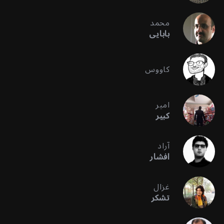
محمد
بابایی
کاووس
امیر
کبیر
آراد
افشار
غزال
تشکر