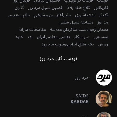
فرهنگ
فرهنگ در یوتیوب
فستیوال تیرگان
فوتبال روز
کاریکاتور
کلاغ حلقه به پا
کمپین سبیل مرد روز
گالری
گفتگو
لذت آشپزی
ماجراهای من و شوهرم
مادرِ سه پسر
مد روز
مسابقه سبیل سلفی
معمای زخم دستِ شاگردان مدرسه
مکاشفات پدرانه
موسیقی
میر شکار
نقاشی معاصر ایران
نقد
هنرها
ورزش
یک عشق ایرانی
یوتیوب مرد روز
نویسندگان مرد روز
مرد روز
SAIDE
KARDAR