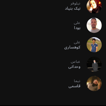
نیلوفر
نیک بنیاد
علی
بودا
علی
کوهساری
عباس
وحدانی
نیما
قاسمی