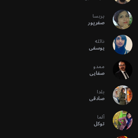
پریسا
صفرپور
نائله
یوسفی
ممدو
صفایی
یلدا
صادقی
آلما
توکل