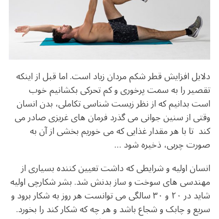
b
r
in
ra
A
o
m
p
o
p
k
دلایل افزایش قطر شکم مردان زیاد است. اما قبل از اینکه
تقصیر را به سمت پرخوری و کم تحرکی بکشانیم خوب
است بدانیم که از نظر زیست شناسی تکاملی،‌ بدن انسان
وقتی از سنین جوانی می گذرد فرمان های غریزی صادر می
کند تا با هر مقدار غذایی که می خوریم بخشی از آن به
صورت چربی، ذخیره شود …
انسان اولیه و شرایطی که داشت تعیین کننده بسیاری از
مهندسی های سوخت و ساز بدنش شد. بشر شکارچی اولیه
شاید در ۲۰ و ۳۰ سالگی می توانست هر روز به شکار برود و
سریع و چابک و شجاع باشد و هر چه که شکار کند را بخورد.