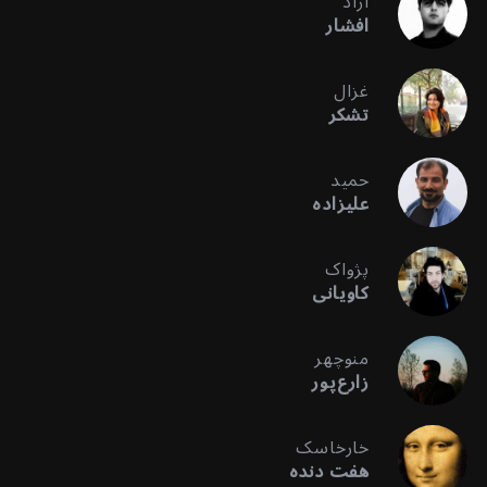
آراد
افشار
غزال
تشکر
حمید
علیزاده
پژواک
کاویانی
منوچهر
زارع‌پور
خارخاسک
هفت دنده