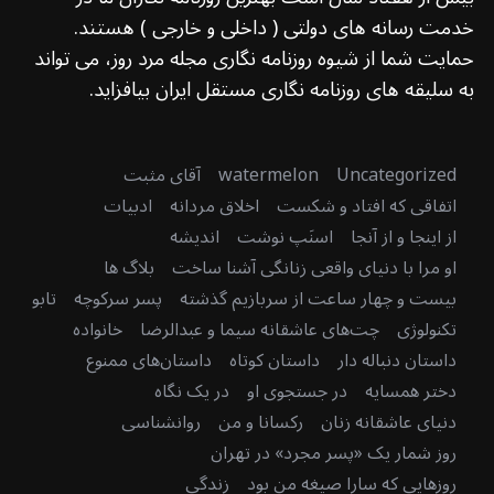
خدمت رسانه های دولتی ( داخلی و خارجی ) هستند.
حمایت شما از شیوه روزنامه نگاری مجله مرد روز، می تواند
به سلیقه های روزنامه نگاری مستقل ایران بیافزاید.
Uncategorized
watermelon
آقای مثبت
اتفاقی که افتاد و شکست
اخلاق مردانه
ادبیات
از اینجا و از آنجا
اسنَپ نوشت
اندیشه
او مرا با دنیای واقعی زنانگی آشنا ساخت
بلاگ ها
بیست و چهار ساعت از سربازیم گذشته
پسر سرکوچه
تابو
تکنولوژی
چت‌های عاشقانه سیما و عبدالرضا
خانواده
داستان دنباله دار
داستان کوتاه
داستان‌های ممنوع
دختر همسایه
در جستجوی او
در یک نگاه
دنیای عاشقانه زنان
رکسانا و من
روانشناسی
روز شمار یک «پسر مجرد» در تهران
روزهایی که سارا صیغه من بود
زندگی