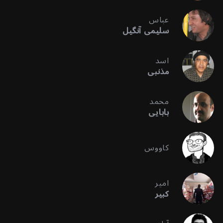
عباس
سلیمی آنگیل
اسد
مذنبی
محمد
بابایی
کاووس
امیر
کبیر