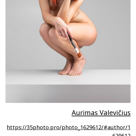
Aurimas Valevičius
https://35photo.pro/photo_1629612/#author/1
629612