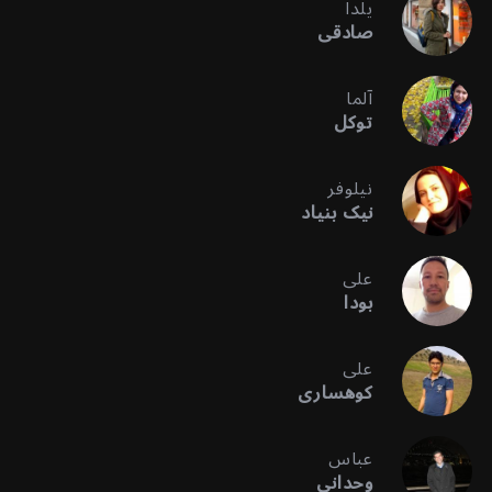
یلدا
صادقی
آلما
توکل
نیلوفر
نیک بنیاد
علی
بودا
علی
کوهساری
عباس
وحدانی