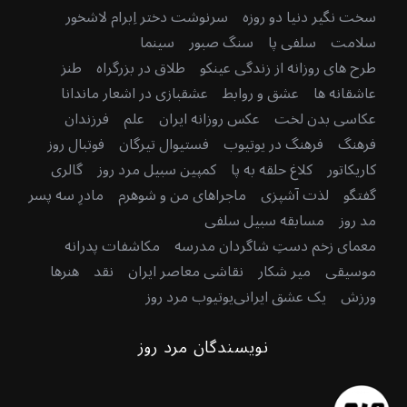
سخت نگیر دنیا دو روزه
سرنوشت دختر اِبرام لاشخور
سلامت
سلفی پا
سنگ صبور
سینما
طرح های روزانه از زندگی عینکو
طلاق در بزرگراه
طنز
عاشقانه ها
عشق و روابط
عشقبازی در اشعار ماندانا
عکاسی بدن لخت
عکس روزانه ایران
علم
فرزندان
فرهنگ
فرهنگ در یوتیوب
فستیوال تیرگان
فوتبال روز
کاریکاتور
کلاغ حلقه به پا
کمپین سبیل مرد روز
گالری
گفتگو
لذت آشپزی
ماجراهای من و شوهرم
مادرِ سه پسر
مد روز
مسابقه سبیل سلفی
معمای زخم دستِ شاگردان مدرسه
مکاشفات پدرانه
موسیقی
میر شکار
نقاشی معاصر ایران
نقد
هنرها
ورزش
یک عشق ایرانی
یوتیوب مرد روز
نویسندگان مرد روز