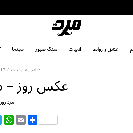
م
عشق و روابط
ادبیات
سنگ صبور
سینما
گ
عکاسی بدن لخت
017
عکس روز – سه
مرد روز
T
W
E
S
el
h
m
h