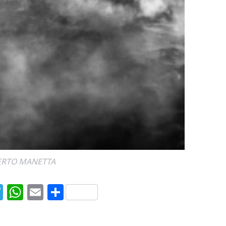
ERTO MANETTA
T
W
E
S
el
h
m
h
e
at
ai
ar