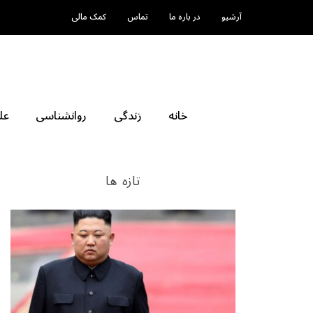
آرشیو
در باره ما
تماس
کمک مالی
خانه
زندگی
روانشناسی
عل
تازه ها