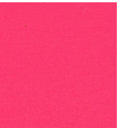
e
at
ai
ar
g
s
l
e
ra
A
m
p
p