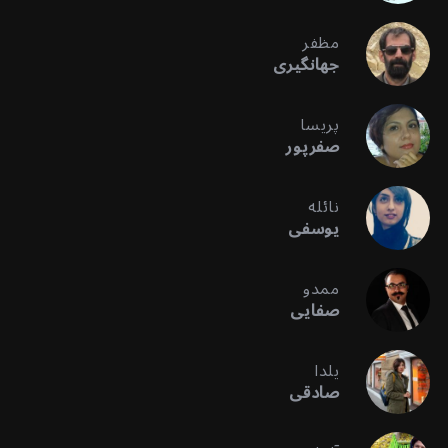
مظفر
جهانگیری
پریسا
صفرپور
نائله
یوسفی
ممدو
صفایی
یلدا
صادقی