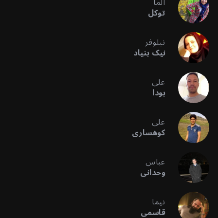
آلما
توکل
نیلوفر
نیک بنیاد
علی
بودا
علی
کوهساری
عباس
وحدانی
نیما
قاسمی