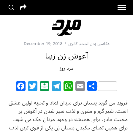
عکاسی بدن لخت
,
گالری
December 19, 2018
آغوش زن زیبا
مرد روز
F
T
B
T
W
E
S
a
w
al
el
h
m
h
c
itt
at
e
at
ai
ar
فروید می گوید پستان برای مردان نماد و تجربه اولین عشق
e
e
ar
g
s
l
e
است. شیر گرم و مقوی و لذت سیر شدن در آغوش پر
محبت مادر، برای همیشه در وجود مردان حک می شود.
b
r
in
ra
A
برای همین تمنای مکیدن پستان زن یکی از قوی ترین لذت