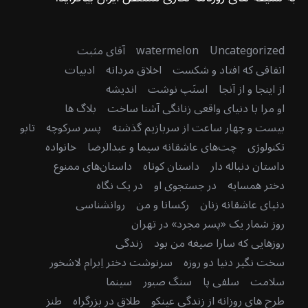
Uncategorized
watermelon
آقای مثبت
اتفاقی که افتاد و شکست
اخلاق مردانه
ادبیات
از اینجا و از آنجا
اسنَپ نوشت
اندیشه
او مرا با دنیای واقعی زنانگی آشنا ساخت
بلاگ ها
بیست و چهار ساعت از سربازیم گذشته
پسر سرکوچه
تابو
تکنولوژی
چت‌های عاشقانه سیما و عبدالرضا
خانواده
داستان دنباله دار
داستان کوتاه
داستان‌های ممنوع
دختر همسایه
در جستجوی او
در یک نگاه
دنیای عاشقانه زنان
رکسانا و من
روانشناسی
روز شمار یک «پسر مجرد» در تهران
روزهایی که سارا صیغه من بود
زندگی
سخت نگیر دنیا دو روزه
سرنوشت دختر اِبرام لاشخور
سلامت
سلفی پا
سنگ صبور
سینما
طرح های روزانه از زندگی عینکو
طلاق در بزرگراه
طنز