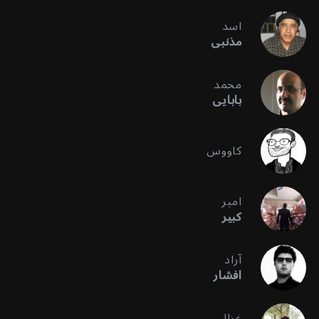
اسد
مذنبی
محمد
بابایی
کاووس
امیر
کبیر
آراد
افشار
غزال