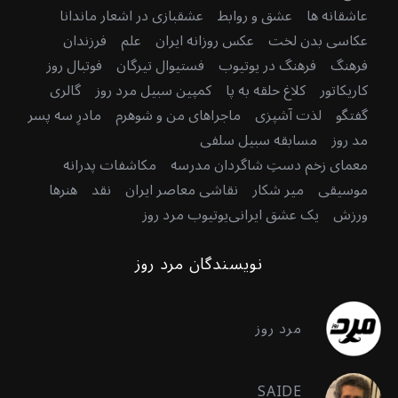
عاشقانه ها
عشق و روابط
عشقبازی در اشعار ماندانا
عکاسی بدن لخت
عکس روزانه ایران
علم
فرزندان
فرهنگ
فرهنگ در یوتیوب
فستیوال تیرگان
فوتبال روز
کاریکاتور
کلاغ حلقه به پا
کمپین سبیل مرد روز
گالری
گفتگو
لذت آشپزی
ماجراهای من و شوهرم
مادرِ سه پسر
مد روز
مسابقه سبیل سلفی
معمای زخم دستِ شاگردان مدرسه
مکاشفات پدرانه
موسیقی
میر شکار
نقاشی معاصر ایران
نقد
هنرها
ورزش
یک عشق ایرانی
یوتیوب مرد روز
نویسندگان مرد روز
مرد روز
SAIDE