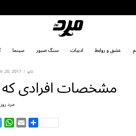
م
عشق و روابط
ادبیات
سنگ صبور
سینما
گ
تابو
r 20, 2017
مشخصات افرادی که اع
مرد روز
T
W
E
S
el
h
m
h