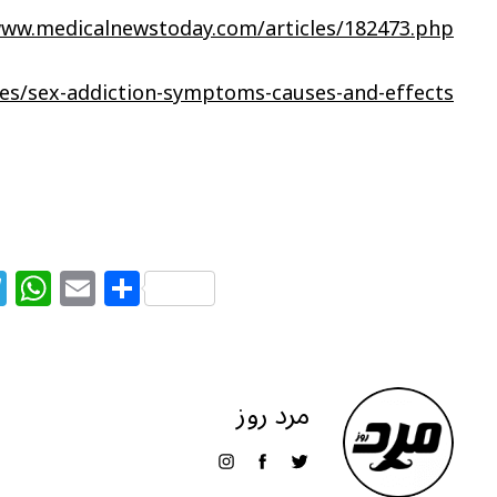
www.medicalnewstoday.com/articles/182473.php
es/sex-addiction-symptoms-causes-and-effects/
T
W
E
S
el
h
m
h
e
at
ai
ar
g
s
l
e
مرد روز
ra
A
m
p