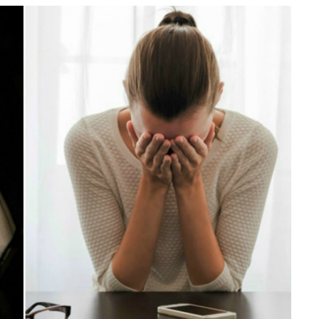
e
at
ai
ar
g
s
l
e
ra
A
m
p
p