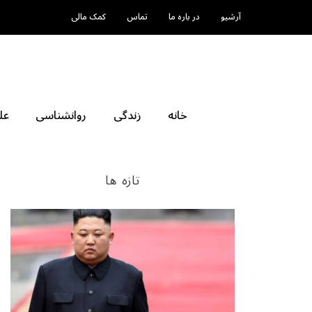
آرشیو
در باره ما
تماس
کمک مالی
خانه
زندگی
روانشناسی
عل
تازه ها