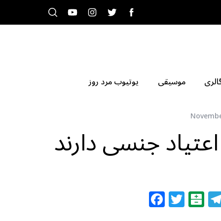
الری
موسیقی
یوتیوب مرد روز
Novembe
تیاد جنسی دارند
F
T
B
a
w
al