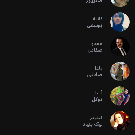
صفرپور
نائله
یوسفی
ممدو
صفایی
یلدا
صادقی
آلما
توکل
نیلوفر
نیک بنیاد