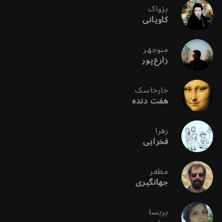
پژواک
کاویانی
منوچهر
زارع‌پور
خارخاسک
هفت دنده
زهرا
فخرایی
مظفر
جهانگیری
پریسا