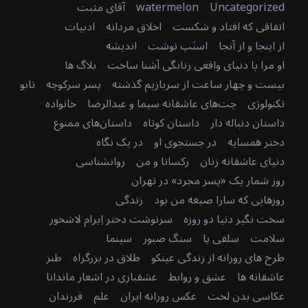
Uncategorized
watermelon
آقای مثبت
اتفاقی که افتاد و شکست
اخلاق مردانه
ادبیات
از اینجا و از آنجا
اسنَپ نوشت
اندیشه
او مرا با دنیای واقعی زنانگی آشنا ساخت
بلاگ ها
بیست و چهار ساعت از سربازیم گذشته
پسر سرکوچه
تابو
تکنولوژی
چت‌های عاشقانه سیما و عبدالرضا
خانواده
داستان دنباله دار
داستان کوتاه
داستان‌های ممنوع
دختر همسایه
در جستجوی او
در یک نگاه
دنیای عاشقانه زنان
رکسانا و من
روانشناسی
روز شمار یک «پسر مجرد» در تهران
روزهایی که سارا صیغه من بود
زندگی
سخت نگیر دنیا دو روزه
سرنوشت دختر اِبرام لاشخور
سلامت
سلفی پا
سنگ صبور
سینما
طرح های روزانه از زندگی عینکو
طلاق در بزرگراه
طنز
عاشقانه ها
عشق و روابط
عشقبازی در اشعار ماندانا
عکاسی بدن لخت
عکس روزانه ایران
علم
فرزندان