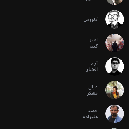
کاووس
امیر
کبیر
آراد
افشار
غزال
تشکر
حمید
علیزاده