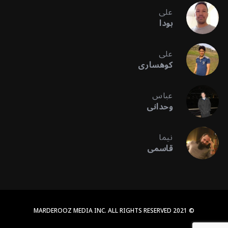
علی
بودا
علی
کوهساری
عباس
وحدانی
نیما
قاسمی
© 2021 MARDEROOZ MEDIA INC. ALL RIGHTS RESERVED