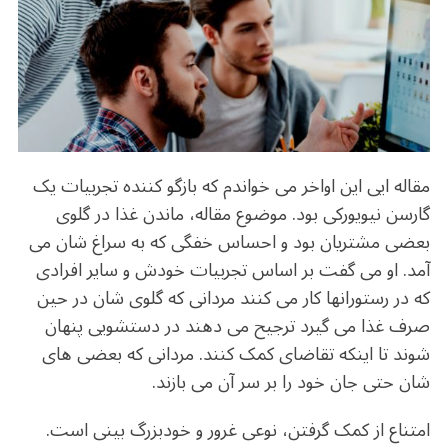
b
r
in
ra
A
o
m
p
o
p
k
مقاله ایی این اواخر می خواندم که بازگو کننده تجربیات یک
گارسن نیویورکی بود. موضوع مقاله، ماندن غذا در گلوی
بعضی مشتریان بود و احساس خفگی که به سراغ شان می
آمد. او می گفت بر اساس تجربیات خودش و سایر افرادی
که در رستورانها کار می کنند مردانی که گلوی شان در حین
صرف غذا می گیرد ترجیح می دهند در دستشویی پنهان
شوند تا اینکه تقاضای کمک کنند. مردانی که بعضی های
شان حتی جان خود را بر سر آن می بازند.
امتناع از کمک گرفتن، نوعی غرور و خودبزرگ بینی است.