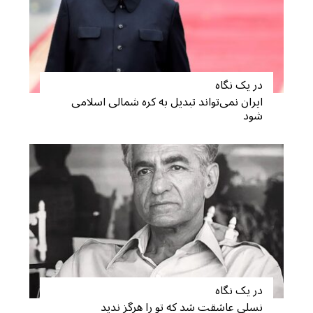
در یک نگاه
ایران نمی‌تواند تبدیل به کره شمالی اسلامی
شود
S
e
a
r
c
h
f
o
r
در یک نگاه
:
نسلی عاشقت شد که تو را هرگز ندید