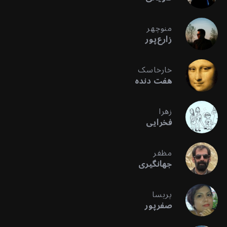
منوچهر
زارع‌پور
خارخاسک
هفت دنده
زهرا
فخرایی
مظفر
جهانگیری
پریسا
صفرپور