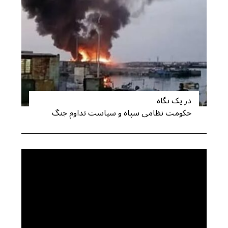
S
e
a
r
c
h
f
o
r
در یک نگاه
:
حکومت نظامی سپاه و سیاست تداوم جنگ