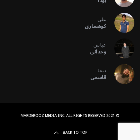
بودا
علی
کوهساری
عباس
وحدانی
نیما
قاسمی
© 2021 MARDEROOZ MEDIA INC. ALL RIGHTS RESERVED
BACK TO TOP