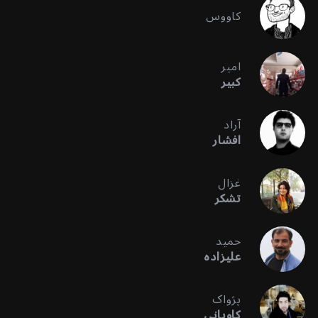
کاووس
امیر
کبیر
آراد
افشار
غزال
تشکر
حمید
علیزاده
پژواک
کاویانی