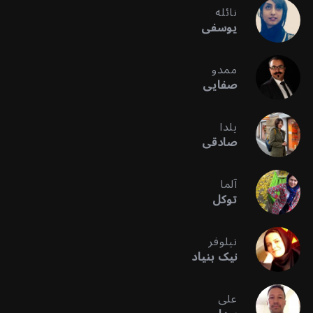
نائله
یوسفی
ممدو
صفایی
یلدا
صادقی
آلما
توکل
نیلوفر
نیک بنیاد
علی