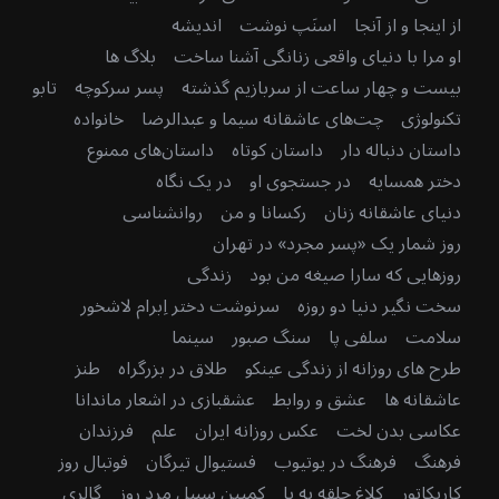
از اینجا و از آنجا
اسنَپ نوشت
اندیشه
او مرا با دنیای واقعی زنانگی آشنا ساخت
بلاگ ها
بیست و چهار ساعت از سربازیم گذشته
پسر سرکوچه
تابو
تکنولوژی
چت‌های عاشقانه سیما و عبدالرضا
خانواده
داستان دنباله دار
داستان کوتاه
داستان‌های ممنوع
دختر همسایه
در جستجوی او
در یک نگاه
دنیای عاشقانه زنان
رکسانا و من
روانشناسی
روز شمار یک «پسر مجرد» در تهران
روزهایی که سارا صیغه من بود
زندگی
سخت نگیر دنیا دو روزه
سرنوشت دختر اِبرام لاشخور
سلامت
سلفی پا
سنگ صبور
سینما
طرح های روزانه از زندگی عینکو
طلاق در بزرگراه
طنز
عاشقانه ها
عشق و روابط
عشقبازی در اشعار ماندانا
عکاسی بدن لخت
عکس روزانه ایران
علم
فرزندان
فرهنگ
فرهنگ در یوتیوب
فستیوال تیرگان
فوتبال روز
کاریکاتور
کلاغ حلقه به پا
کمپین سبیل مرد روز
گالری