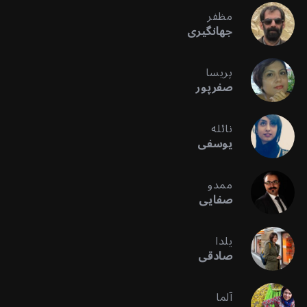
مظفر
جهانگیری
پریسا
صفرپور
نائله
یوسفی
ممدو
صفایی
یلدا
صادقی
آلما