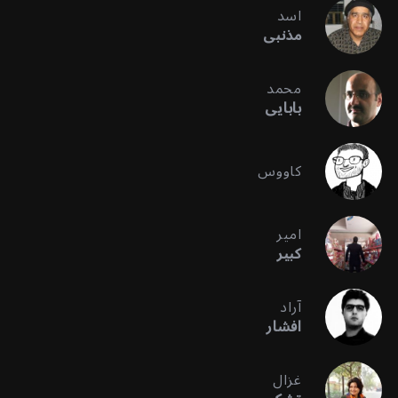
اسد
مذنبی
محمد
بابایی
کاووس
امیر
کبیر
آراد
افشار
غزال