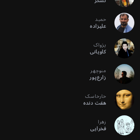
تشکر
حمید
علیزاده
پژواک
کاویانی
منوچهر
زارع‌پور
خارخاسک
هفت دنده
زهرا
فخرایی