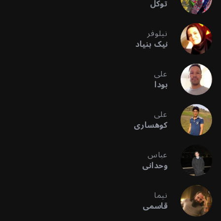
توکل
نیلوفر
نیک بنیاد
علی
بودا
علی
کوهساری
عباس
وحدانی
نیما
قاسمی