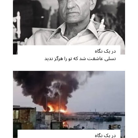
S
e
a
r
c
h
f
در یک نگاه
o
نسلی عاشقت شد که تو را هرگز ندید
r
:
در یک نگاه