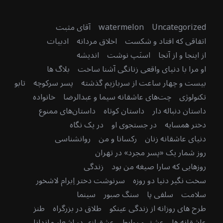
Uncategorized
watermelon
آقای مثبت
اتفاقی که افتاد و شکست
اخلاق مردانه
ادبیات
از اینجا و از آنجا
اسنَپ نوشت
اندیشه
او مرا با دنیای واقعی زنانگی آشنا ساخت
بلاگ ها
بیست و چهار ساعت از سربازیم گذشته
پسر سرکوچه
تابو
تکنولوژی
چت‌های عاشقانه سیما و عبدالرضا
خانواده
داستان دنباله دار
داستان کوتاه
داستان‌های ممنوع
دختر همسایه
در جستجوی او
در یک نگاه
دنیای عاشقانه زنان
رکسانا و من
روانشناسی
روز شمار یک «پسر مجرد» در تهران
روزهایی که سارا صیغه من بود
زندگی
سخت نگیر دنیا دو روزه
سرنوشت دختر اِبرام لاشخور
سلامت
سلفی پا
سنگ صبور
سینما
طرح های روزانه از زندگی عینکو
طلاق در بزرگراه
طنز
عاشقانه ها
عشق و روابط
عشقبازی در اشعار ماندانا