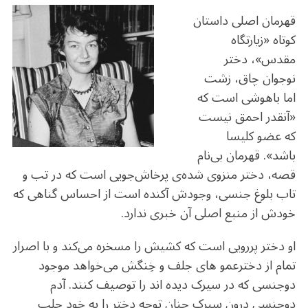
o
m
p
o
p
قهرمان اصلی داستان
k
کوتاه «زیارتگاه
مقدس»، دختر
نوجوان چاق، زشت
اما باهوشی است که
«آنقدر احمق نیست
که عضو کلیسا
باشد». قهرمان بی‌نام
قصه، دختر منزوی شده‌ی پرخاش‌جویی است که در تب و
تاب بلوغ جنسی، وجودش آکنده است از احساس گناهی که
خودش از منبع اصلی آن خبری ندارد.
او دختر پررویی است که کشیش را مسخره می‌کند و با اصرار
تمام از دخترعمو های جلف و خِنگش می‌خواهد موجود
دوجنسی‌ که در سیرک دیده اند را توصیف کنند. آدم
دوجنسی درون سیرک چنان توجه دختر را به خود جلب