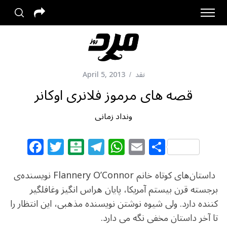
نقد
April 5, 2013
قصه های مرموز فلانری اوکانر
ونداد زمانی
F
T
B
T
W
E
S
a
w
al
el
h
m
h
c
itt
at
e
at
ai
ar
داستان‌های کوتاه خانم Flannery O’Connor نویسنده‌ی
e
e
ar
g
s
l
e
برجسته قرن بیستم آمریکا، پایان هراس انگیز وغافلگیر
کننده دارد. ولی شیوه نوشتن نویسنده مذهبی، این انتظار را
b
r
in
ra
A
تا آخر داستان مخفی نگه می دارد.