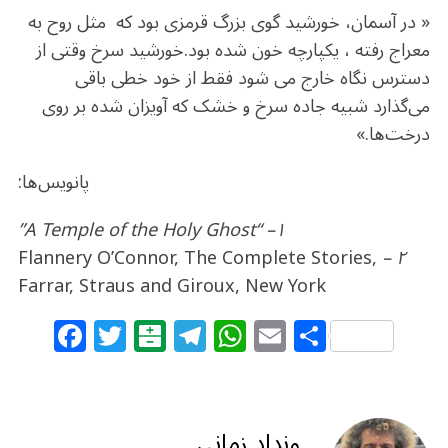
« در آسمان، خورشید گوی بزرگ قرمزی بود که مثل روح به
معراج رفته ، یکپارچه خون شده بود.خورشید سرخ وقتی از
دسترس نگاه خارج می شود فقط از خود خطی باقی
می‌گذارد شبیه جاده سرخ و خشک که آویزان شده بر روی
درخت‌ها.»
پانویس‌ها:
– “A Temple of the Holy Ghost”
١
Flannery O’Connor, The Complete Stories,
–
٢
Farrar, Straus and Giroux, New York
F
T
B
T
W
E
S
a
w
al
el
h
m
h
c
itt
at
e
at
ai
ar
e
e
ar
g
s
l
e
ونداد زمانی