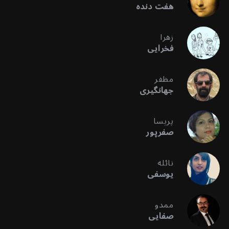
هفت دنده
زهرا
فخرایی
مظفر
جهانگیری
پریسا
صفرپور
نائله
یوسفی
ممدو
صفایی