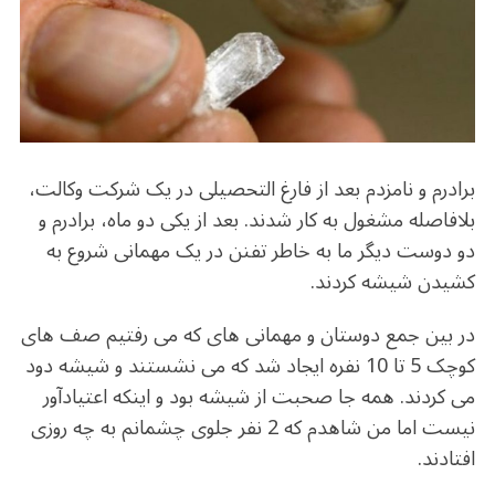
b
r
in
ra
A
o
m
p
o
p
k
برادرم و نامزدم بعد از فارغ التحصیلی در یک شرکت وکالت،
بلافاصله مشغول به کار شدند. بعد از یکی دو ماه، برادرم و
دو دوست دیگر ما به خاطر تفنن در یک مهمانی شروع به
کشیدن شیشه کردند.
در بین جمع دوستان و مهمانی های که می رفتیم صف های
کوچک 5 تا 10 نفره ایجاد شد که می نشستند و شیشه دود
می کردند. همه جا صحبت از شیشه بود و اینکه اعتیادآور
نیست اما من شاهدم که 2 نفر جلوی چشمانم به چه روزی
افتادند.