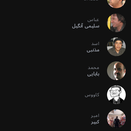
عباس
سلیمی آنگیل
اسد
مذنبی
محمد
بابایی
کاووس
امیر
کبیر