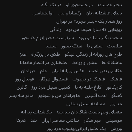
دختر همسایه
در جستجوی او
در یک نگاه
دنیای عاشقانه زنان
رکسانا و من
روانشناسی
روز شمار یک «پسر مجرد» در تهران
روزهایی که سارا صیغه من بود
زندگی
سخت نگیر دنیا دو روزه
سرنوشت دختر اِبرام لاشخور
سلامت
سلفی پا
سنگ صبور
سینما
طرح های روزانه از زندگی عینکو
طلاق در بزرگراه
طنز
عاشقانه ها
عشق و روابط
عشقبازی در اشعار ماندانا
عکاسی بدن لخت
عکس روزانه ایران
علم
فرزندان
فرهنگ
فرهنگ در یوتیوب
فستیوال تیرگان
فوتبال روز
کاریکاتور
کلاغ حلقه به پا
کمپین سبیل مرد روز
گالری
گفتگو
لذت آشپزی
ماجراهای من و شوهرم
مادرِ سه پسر
مد روز
مسابقه سبیل سلفی
معمای زخم دستِ شاگردان مدرسه
مکاشفات پدرانه
موسیقی
میر شکار
نقاشی معاصر ایران
نقد
هنرها
ورزش
یک عشق ایرانی
یوتیوب مرد روز