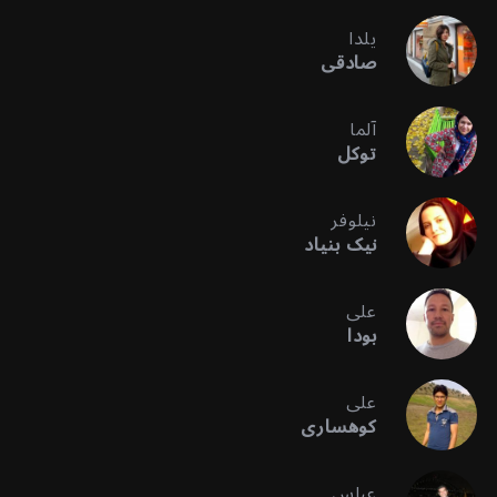
یلدا
صادقی
آلما
توکل
نیلوفر
نیک بنیاد
علی
بودا
علی
کوهساری
عباس