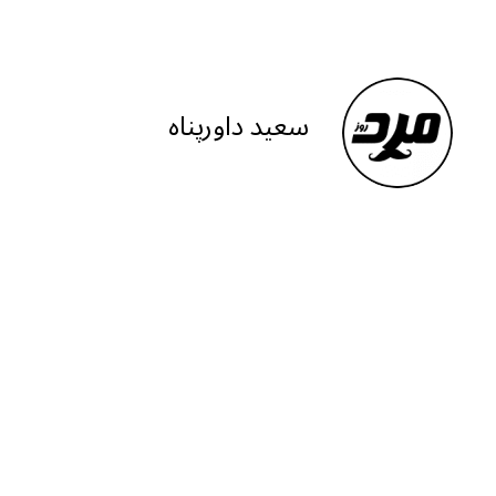
el
h
m
h
e
at
ai
ar
g
s
l
e
ra
A
سعید داورپناه
m
p
p