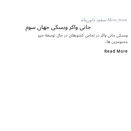
a
w
al
c
itt
at
e
e
ar
More from سعید داورپناه
b
r
in
جانی واکر ویسکی جهان سوم
o
ویسکی جانی واکر در تمامی کشورهای در حال توسعه جزو
محبوبترین ها...
o
k
Read More