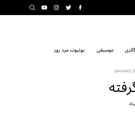
الری
موسیقی
یوتیوب مرد روز
January 2
گرفته
اه