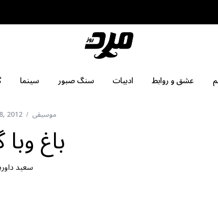
م
عشق و روابط
ادبیات
سنگ صبور
سینما
گ
موسیقی
8, 2012
باغ وبا 
سعید داورپن