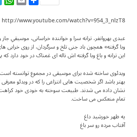
T
W
E
S
el
h
m
h
e
at
ai
ar
http://www.youtube.com/watch?v=954_3_nlzT8
g
s
l
e
ra
A
عبدی بهروانفر، ترانه سرا و خواننده خراسانی، موسیقیِ جاز و ب
m
p
وبا گرفته» همچون باد جنی تلخ و سرگردان، از روی خرابی 
p
این ترانه و باغ وبا گرفته اش ناله ای غمناک در خود دارد ک
ویدئوی ساخته شده برای موسیقی در مجموع توانسته است 
بهتر باشد اگر شخصیت هایی انتزاعی را که در ویدئو معرفی 
نشان داده می شدند. طبیعت سوخته به خودی خود کراهت و 
تمام منعکس می ساخت.
یه ظهر خورشید داغ
آفتاب مرده رو سر باغ