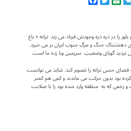
F
T
B
a
w
al
c
itt
at
e
e
ar
b
r
in
لوز را در ذره ذره وجودش فریاد می زند. ترانه « باغ
o
های دهشتناک جنگ و مرگِ جنوب ایران بر می خیزد.
o
ه بی تردید گویای وضعیتِ سرزمین وبا زده ما است.
k
فضای حسی ترانه را تصویر کند. شاید می توانست
کرده بود بدون حرکت می ماندند و کمی هم کمتر
زخمی که به منطقه وارد شده بود را با صلابت