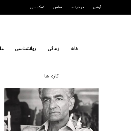
آرشیو
در باره ما
تماس
کمک مالی
خانه
زندگی
روانشناسی
عل
تازه ها