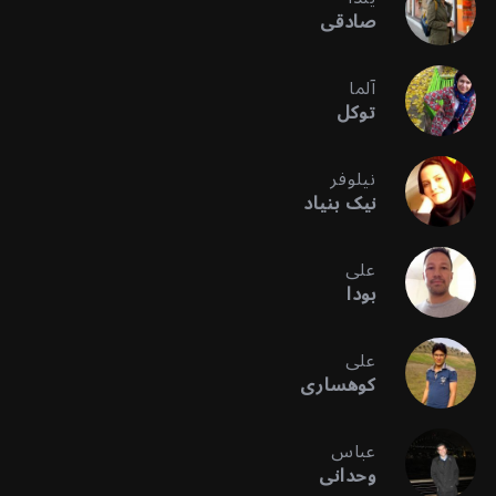
صادقی
آلما
توکل
نیلوفر
نیک بنیاد
علی
بودا
علی
کوهساری
عباس
وحدانی