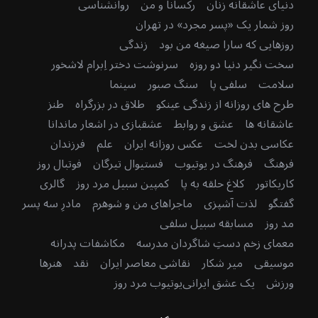
دنیای عاشقانه زنان
رکسانا و من
روانشناسی
روز شمار یک «پسر مجرد» در تهران
روزهایی که سارا صیغه من بود
زندگی
سخت نگیر دنیا دو روزه
سرنوشت دختر اِبرام لاشخور
سلامت
سلفی پا
سنگ صبور
سینما
طرح های روزانه از زندگی عینکو
طلاق در بزرگراه
طنز
عاشقانه ها
عشق و روابط
عشقبازی در اشعار ماندانا
عکاسی بدن لخت
عکس روزانه ایران
علم
فرزندان
فرهنگ
فرهنگ در یوتیوب
فستیوال تیرگان
فوتبال روز
کاریکاتور
کلاغ حلقه به پا
کمپین سبیل مرد روز
گالری
گفتگو
لذت آشپزی
ماجراهای من و شوهرم
مادرِ سه پسر
مد روز
مسابقه سبیل سلفی
معمای زخم دستِ شاگردان مدرسه
مکاشفات پدرانه
موسیقی
میر شکار
نقاشی معاصر ایران
نقد
هنرها
ورزش
یک عشق ایرانی
یوتیوب مرد روز