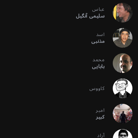
عباس
سلیمی آنگیل
اسد
مذنبی
محمد
بابایی
کاووس
امیر
کبیر
آراد