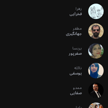
زهرا
فخرایی
مظفر
جهانگیری
پریسا
صفرپور
نائله
یوسفی
ممدو
صفایی
یلدا