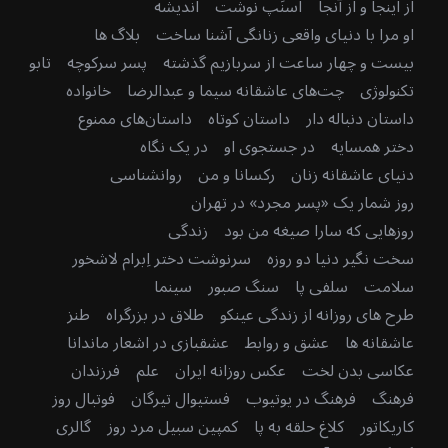
از اینجا و از آنجا
اسنَپ نوشت
اندیشه
او مرا با دنیای واقعی زنانگی آشنا ساخت
بلاگ ها
بیست و چهار ساعت از سربازیم گذشته
پسر سرکوچه
تابو
تکنولوژی
چت‌های عاشقانه سیما و عبدالرضا
خانواده
داستان دنباله دار
داستان کوتاه
داستان‌های ممنوع
دختر همسایه
در جستجوی او
در یک نگاه
دنیای عاشقانه زنان
رکسانا و من
روانشناسی
روز شمار یک «پسر مجرد» در تهران
روزهایی که سارا صیغه من بود
زندگی
سخت نگیر دنیا دو روزه
سرنوشت دختر اِبرام لاشخور
سلامت
سلفی پا
سنگ صبور
سینما
طرح های روزانه از زندگی عینکو
طلاق در بزرگراه
طنز
عاشقانه ها
عشق و روابط
عشقبازی در اشعار ماندانا
عکاسی بدن لخت
عکس روزانه ایران
علم
فرزندان
فرهنگ
فرهنگ در یوتیوب
فستیوال تیرگان
فوتبال روز
کاریکاتور
کلاغ حلقه به پا
کمپین سبیل مرد روز
گالری