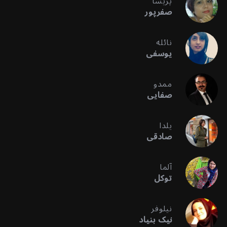
پریسا
صفرپور
نائله
یوسفی
ممدو
صفایی
یلدا
صادقی
آلما
توکل
نیلوفر
نیک بنیاد