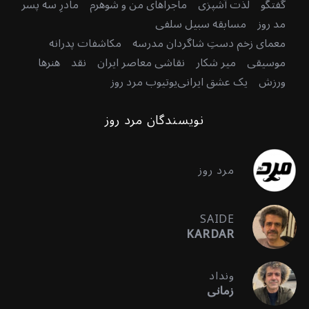
گفتگو
لذت آشپزی
ماجراهای من و شوهرم
مادرِ سه پسر
مد روز
مسابقه سبیل سلفی
معمای زخم دستِ شاگردان مدرسه
مکاشفات پدرانه
موسیقی
میر شکار
نقاشی معاصر ایران
نقد
هنرها
ورزش
یک عشق ایرانی
یوتیوب مرد روز
نویسندگان مرد روز
مرد روز
SAIDE
KARDAR
ونداد
زمانی