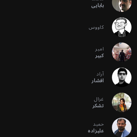
بابایی
کاووس
امیر
کبیر
آراد
افشار
غزال
تشکر
حمید
علیزاده