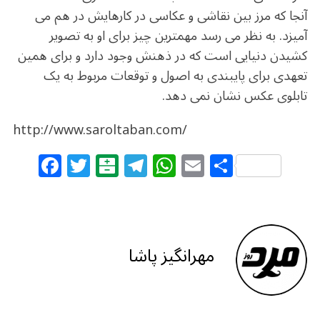
آنجا که مرز بین نقاشی و عکاسی در کارهایش در هم می
آمیزد. به نظر می رسد مهمترین چیز برای او به تصویر
کشیدن دنیایی است که در ذهنش وجود دارد و برای همین
تعهدی برای پایبندی به اصول و توقعات مربوط به یک
تابلوی عکس نشان نمی دهد.
http://www.saroltaban.com/
F
T
B
T
W
E
S
a
w
al
el
h
m
h
c
itt
at
e
at
ai
ar
e
e
ar
g
s
l
e
b
r
in
ra
A
مهرانگیز پاشا
o
m
p
o
p