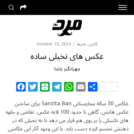
گالری
,
هنرها
October 15, 2013
عکس های تخیلی ساده
مهرانگیز پاشا
F
T
B
T
W
E
S
a
w
al
el
h
m
h
c
itt
at
e
at
ai
ar
عکاس 30 ساله مجارستانی Sarolta Ban برای ساختن
e
e
ar
g
s
l
e
عکس هایش، گاهی تا حدود 100 لایه عکس، نقاشی و جلوه
های تکنیکی را بر روی هم قرار می دهد تا به تخیلی که در
b
r
in
ra
A
ذهنش تجسم کرده دست یابد. با این وجود آثار این عکاسی