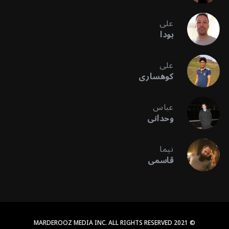
علی
بودا
علی
کوهساری
عباس
وحدانی
نیما
قاسمی
© 2021 MARDEROOZ MEDIA INC. ALL RIGHTS RESERVED