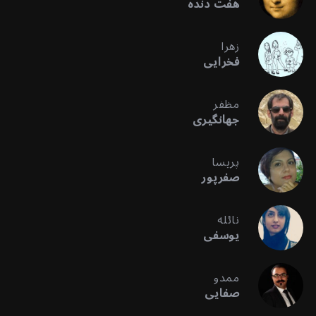
هفت دنده
زهرا
فخرایی
مظفر
جهانگیری
پریسا
صفرپور
نائله
یوسفی
ممدو
صفایی