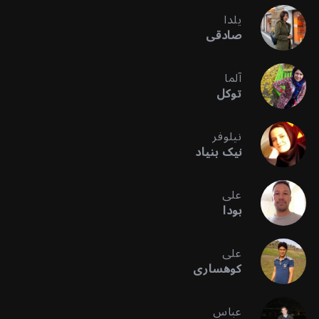
یلدا
صادقی
آلما
توکل
نیلوفر
نیک بنیاد
علی
بودا
علی
کوهساری
عباس