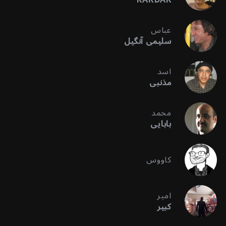
عباس
سلیمی آنگیل
اسد
مذنبی
محمد
بابایی
کاووس
امیر
کبیر