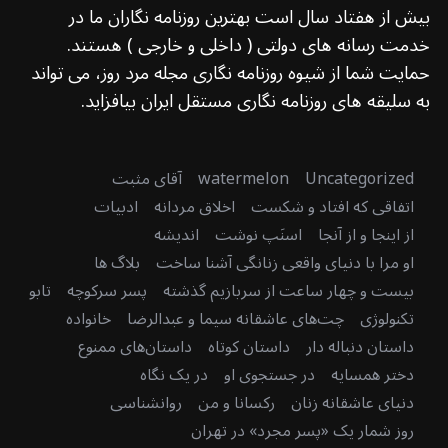
بیش از هفتاد سال است بهترین روزنامه نگاران ما در
خدمت رسانه های دولتی ( داخلی و خارجی ) هستند.
حمایت شما از شیوه روزنامه نگاری مجله مرد روز، می تواند
به سلیقه های روزنامه نگاری مستقل ایران بیافزاید.
Uncategorized
watermelon
آقای مثبت
اتفاقی که افتاد و شکست
اخلاق مردانه
ادبیات
از اینجا و از آنجا
اسنَپ نوشت
اندیشه
او مرا با دنیای واقعی زنانگی آشنا ساخت
بلاگ ها
بیست و چهار ساعت از سربازیم گذشته
پسر سرکوچه
تابو
تکنولوژی
چت‌های عاشقانه سیما و عبدالرضا
خانواده
داستان دنباله دار
داستان کوتاه
داستان‌های ممنوع
دختر همسایه
در جستجوی او
در یک نگاه
دنیای عاشقانه زنان
رکسانا و من
روانشناسی
روز شمار یک «پسر مجرد» در تهران