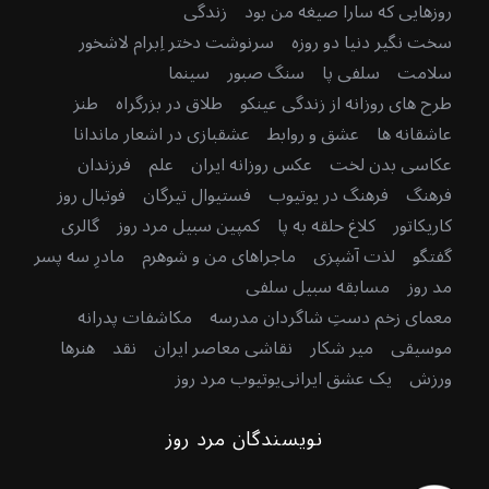
روزهایی که سارا صیغه من بود
زندگی
سخت نگیر دنیا دو روزه
سرنوشت دختر اِبرام لاشخور
سلامت
سلفی پا
سنگ صبور
سینما
طرح های روزانه از زندگی عینکو
طلاق در بزرگراه
طنز
عاشقانه ها
عشق و روابط
عشقبازی در اشعار ماندانا
عکاسی بدن لخت
عکس روزانه ایران
علم
فرزندان
فرهنگ
فرهنگ در یوتیوب
فستیوال تیرگان
فوتبال روز
کاریکاتور
کلاغ حلقه به پا
کمپین سبیل مرد روز
گالری
گفتگو
لذت آشپزی
ماجراهای من و شوهرم
مادرِ سه پسر
مد روز
مسابقه سبیل سلفی
معمای زخم دستِ شاگردان مدرسه
مکاشفات پدرانه
موسیقی
میر شکار
نقاشی معاصر ایران
نقد
هنرها
ورزش
یک عشق ایرانی
یوتیوب مرد روز
نویسندگان مرد روز