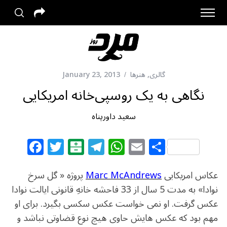
گالری
,
هنرها
January 23, 2013
نگاهی به یک روسپی‌خانه امریکایی
سعید داورپناه
F
T
B
T
W
E
S
a
w
al
el
h
m
h
c
itt
at
e
at
ai
ar
عکاس امریکایی
Marc McAndrews
پروژه « گل سرخ
e
e
ar
g
s
l
e
نوادا» به مدت 5 سال از 33 فاحشه خانهِ قانونی ایالت نوادا
عکس گرفت. او نمی خواست عکس سکسی بگیرد. برای او
b
r
in
ra
A
مهم بود که عکس هایش حاوی هیچ نوع قضاوتی نباشد و