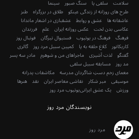
سلامت
سلفی پا
سنگ صبور
سینما
طرح های روزانه از زندگی عینکو
طلاق در بزرگراه
طنز
عاشقانه ها
عشق و روابط
عشقبازی در اشعار ماندانا
عکاسی بدن لخت
عکس روزانه ایران
علم
فرزندان
فرهنگ
فرهنگ در یوتیوب
فستیوال تیرگان
فوتبال روز
کاریکاتور
کلاغ حلقه به پا
کمپین سبیل مرد روز
گالری
گفتگو
لذت آشپزی
ماجراهای من و شوهرم
مادرِ سه پسر
مد روز
مسابقه سبیل سلفی
معمای زخم دستِ شاگردان مدرسه
مکاشفات پدرانه
موسیقی
میر شکار
نقاشی معاصر ایران
نقد
هنرها
ورزش
یک عشق ایرانی
یوتیوب مرد روز
نویسندگان مرد روز
مرد روز