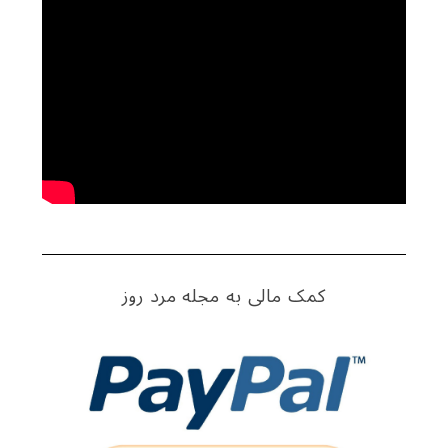
c
h
f
o
r
:
کمک مالی به مجله مرد روز