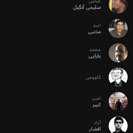
عباس
سلیمی آنگیل
اسد
مذنبی
محمد
بابایی
کاووس
امیر
کبیر
آراد
افشار