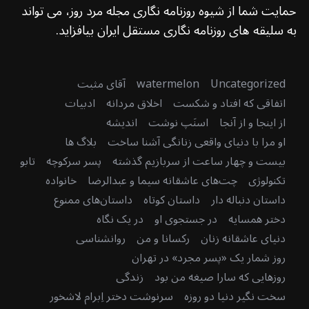
حمایت شما از شیوه روزنامه نگاری مجله مرد روز، می تواند
به سلیقه های روزنامه نگاری مستقل ایران بیافزاید.
Uncategorized
watermelon
آقای مثبت
اتفاقی که افتاد و شکست
اخلاق مردانه
ادبیات
از اینجا و از آنجا
اسنَپ نوشت
اندیشه
او مرا با دنیای واقعی زنانگی آشنا ساخت
بلاگ ها
بیست و چهار ساعت از سربازیم گذشته
پسر سرکوچه
تابو
تکنولوژی
چت‌های عاشقانه سیما و عبدالرضا
خانواده
داستان دنباله دار
داستان کوتاه
داستان‌های ممنوع
دختر همسایه
در جستجوی او
در یک نگاه
دنیای عاشقانه زنان
رکسانا و من
روانشناسی
روز شمار یک «پسر مجرد» در تهران
روزهایی که سارا صیغه من بود
زندگی
سخت نگیر دنیا دو روزه
سرنوشت دختر اِبرام لاشخور