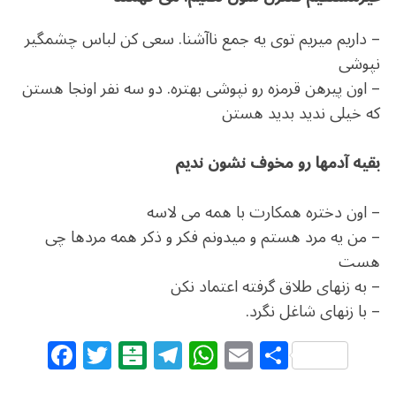
– داریم میریم توی یه جمع ناآشنا. سعی کن لباس چشمگیر
نپوشی
– اون پیرهن قرمزه رو نپوشی بهتره. دو سه نفر اونجا هستن
که خیلی ندید بدید هستن
بقیه آدمها رو مخوف نشون ندیم
– اون دختره همکارت با همه می لاسه
– من یه مرد هستم و میدونم فکر و ذکر همه مردها چی
هست
– به زنهای طلاق گرفته اعتماد نکن
– با زنهای شاغل نگرد.
F
T
B
T
W
E
S
a
w
al
el
h
m
h