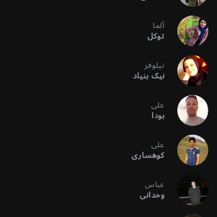
آلما
توکل
نیلوفر
نیک بنیاد
علی
بودا
علی
کوهساری
عباس
وحدانی