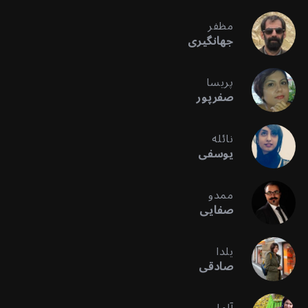
مظفر
جهانگیری
پریسا
صفرپور
نائله
یوسفی
ممدو
صفایی
یلدا
صادقی
آلما