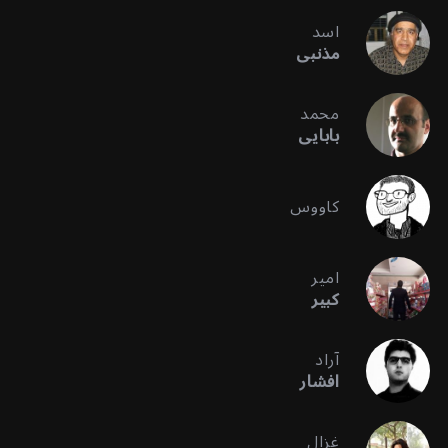
اسد
مذنبی
محمد
بابایی
کاووس
امیر
کبیر
آراد
افشار
غزال