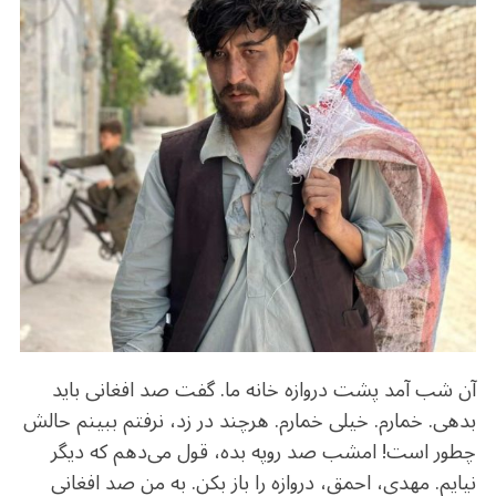
b
r
in
ra
A
o
m
p
o
p
k
آن شب آمد پشت دروازه خانه‌ ما. گفت صد افغانی باید
بدهی. خمارم. خیلی خمارم. هرچند در زد، نرفتم ببینم حالش
چطور است! امشب صد روپه بده، قول می‌دهم که دیگر
نیایم. مهدی، احمق، دروازه را باز بکن. به من صد افغانی