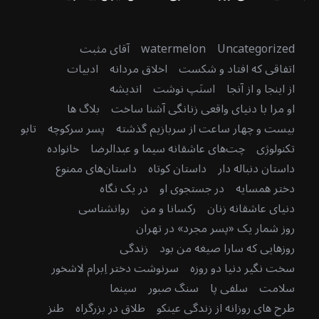
Uncategorized
watermelon
آقای مثبت
اتفاقی که افتاد و شکست
اخلاق مردانه
ادبیات
از اینجا و از آنجا
اسنَپ نوشت
اندیشه
او مرا با دنیای واقعی زنانگی آشنا ساخت
بلاگ ها
بیست و چهار ساعت از سربازیم گذشته
پسر سرکوچه
تابو
تکنولوژی
چت‌های عاشقانه سیما و عبدالرضا
خانواده
داستان دنباله دار
داستان کوتاه
داستان‌های ممنوع
دختر همسایه
در جستجوی او
در یک نگاه
دنیای عاشقانه زنان
رکسانا و من
روانشناسی
روز شمار یک «پسر مجرد» در تهران
روزهایی که سارا صیغه من بود
زندگی
سخت نگیر دنیا دو روزه
سرنوشت دختر اِبرام لاشخور
سلامت
سلفی پا
سنگ صبور
سینما
طرح های روزانه از زندگی عینکو
طلاق در بزرگراه
طنز