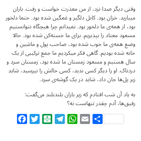
وقتی دیگر صدا نزد، از من معذرت خواست و رفت. باران
میبارید. خزان بود. کابل دلگیر و غمگین شده بود. حتما دلخور
بود، از همه‌ی ما دلخور بود. نمیدانم چرا هیچگاه نتوانستیم
مسعود معتاد را بپذیریم. برای ما خسته‌کن شده بود. حالا
وضع همه‌ی ما خوب شده بود، صاحب پول و ماشین و
خانه شده بودیم. گاهی فکر میکردیم ما جمع ترکیبی از یک
سال هستیم و مسعود زمستان ما شده بود، زمستان سرد و
دردناک. او را دیگر کسی ندید، کسی حالش را نپرسید، شاید
زیر پل‌ها جان داد، شاید در یک‌ گوشه‌ی سرد.
به یاد آن شب افتادم که زیر باران بلندبلند می‌گفت:
رفیق‌ها، آدم چقدر تنهاست نه‌؟
F
T
B
T
W
E
S
a
w
al
el
h
m
h
c
itt
at
e
at
ai
ar