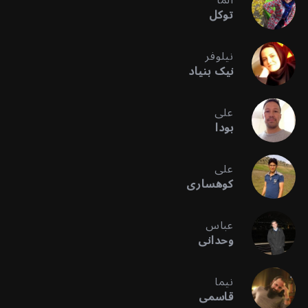
توکل
نیلوفر
نیک بنیاد
علی
بودا
علی
کوهساری
عباس
وحدانی
نیما
قاسمی