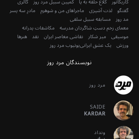
کاریکاتور
کلاغ حلقه به پا
کمپین سبیل مرد روز
گالری
گفتگو
لذت آشپزی
ماجراهای من و شوهرم
مادرِ سه پسر
مد روز
مسابقه سبیل سلفی
معمای زخم دستِ شاگردان مدرسه
مکاشفات پدرانه
موسیقی
میر شکار
نقاشی معاصر ایران
نقد
هنرها
ورزش
یک عشق ایرانی
یوتیوب مرد روز
نویسندگان مرد روز
مرد روز
SAIDE
KARDAR
ونداد