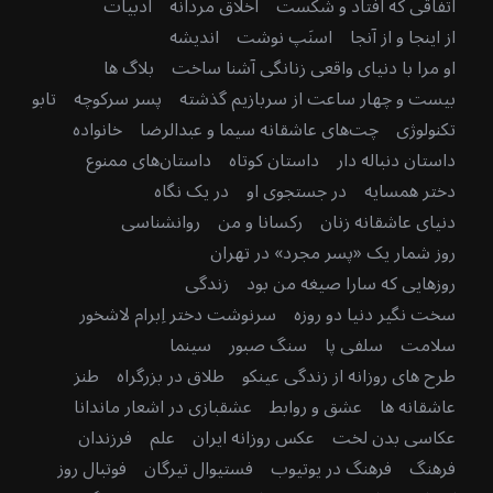
اتفاقی که افتاد و شکست
اخلاق مردانه
ادبیات
از اینجا و از آنجا
اسنَپ نوشت
اندیشه
او مرا با دنیای واقعی زنانگی آشنا ساخت
بلاگ ها
بیست و چهار ساعت از سربازیم گذشته
پسر سرکوچه
تابو
تکنولوژی
چت‌های عاشقانه سیما و عبدالرضا
خانواده
داستان دنباله دار
داستان کوتاه
داستان‌های ممنوع
دختر همسایه
در جستجوی او
در یک نگاه
دنیای عاشقانه زنان
رکسانا و من
روانشناسی
روز شمار یک «پسر مجرد» در تهران
روزهایی که سارا صیغه من بود
زندگی
سخت نگیر دنیا دو روزه
سرنوشت دختر اِبرام لاشخور
سلامت
سلفی پا
سنگ صبور
سینما
طرح های روزانه از زندگی عینکو
طلاق در بزرگراه
طنز
عاشقانه ها
عشق و روابط
عشقبازی در اشعار ماندانا
عکاسی بدن لخت
عکس روزانه ایران
علم
فرزندان
فرهنگ
فرهنگ در یوتیوب
فستیوال تیرگان
فوتبال روز