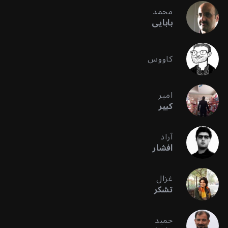
محمد
بابایی
کاووس
امیر
کبیر
آراد
افشار
غزال
تشکر
حمید