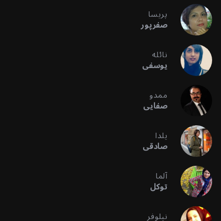
پریسا
صفرپور
نائله
یوسفی
ممدو
صفایی
یلدا
صادقی
آلما
توکل
نیلوفر