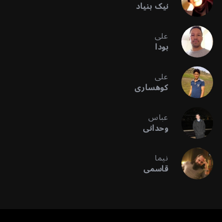
نیک بنیاد
علی
بودا
علی
کوهساری
عباس
وحدانی
نیما
قاسمی