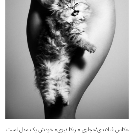
o
m
p
o
p
k
عکاس فنلاندی/مجاری « ریکا نیری» خودش یک مدل است