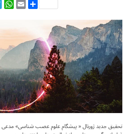
T
W
E
S
el
h
m
h
e
at
ai
ar
g
s
l
e
ra
A
m
p
p
تحقیق جدید ژورنال « پیشگام علوم عصب شناسی» مدعی اس