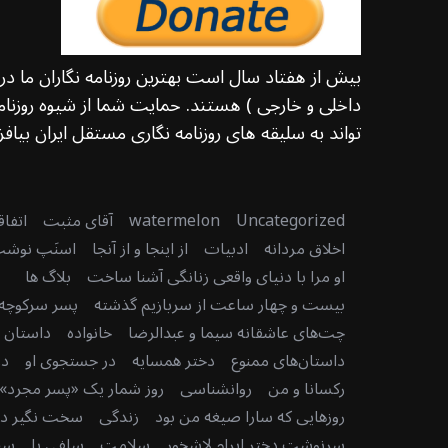
بیش از هفتاد سال است بهترین روزنامه نگاران ما د
داخلی و خارجی ) هستند. حمایت شما از شیوه روزنامه
تواند به سلیقه های روزنامه نگاری مستقل ایران بیافزا
Uncategorized
watermelon
آقای مثبت
اتفا
اخلاق مردانه
ادبیات
از اینجا و از آنجا
اسنَپ نوش
او مرا با دنیای واقعی زنانگی آشنا ساخت
بلاگ ها
بیست و چهار ساعت از سربازیم گذشته
پسر سرکوچه
چت‌های عاشقانه سیما و عبدالرضا
خانواده
داستان دن
داستان‌های ممنوع
دختر همسایه
در جستجوی او
در
رکسانا و من
روانشناسی
روز شمار یک «پسر مجرد» 
روزهایی که سارا صیغه من بود
زندگی
سخت نگیر دنی
سرنوشت دختر اِبرام لاشخور
سلامت
سلفی پا
سن