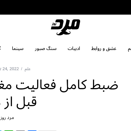
م
عشق و روابط
ادبیات
سنگ صبور
سینما
گ
علم
 24, 2022
قبل از 
مرد روز