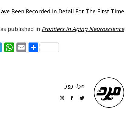
ave Been Recorded in Detail For The First Time
as published in
Frontiers in Aging Neuroscience
T
W
E
S
el
h
m
h
e
at
ai
ar
g
s
l
e
ra
A
مرد روز
m
p
p