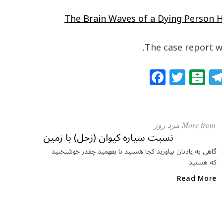
The Brain Waves of a Dying Person H
.
The case report w
F
T
B
a
w
al
c
itt
at
e
e
ar
More from مرد روز
b
r
in
نسبت سیاره کیوان (زحل) با زمین
o
گاهی به یادتان بیاورید کجا هستید تا بفهمید چقدر خوشبختید
که هستید.
o
k
Read More