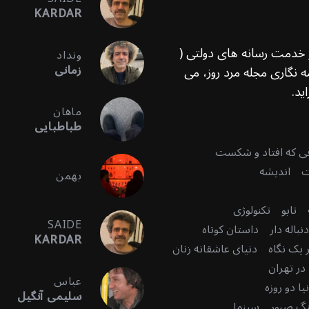
KARDAR
ر خدمت رسانه های دولتی (
ونداد
زمانی
 نگاری مجله مرد روز، می
ید.
ماهان
طباطبایی
قی که افتاد و شکست
ت
اندیشه
بهمن
تابو
تکنولوژی
SAIDE
باله دار
داستان کوتاه
KARDAR
 یک نگاه
دنیای عاشقانه زنان
در تهران
عباس
ا دو روزه
سلیمی آنگیل
گ صبور
سینما