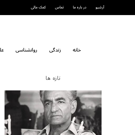
آرشیو
در باره ما
تماس
کمک مالی
خانه
زندگی
روانشناسی
عل
تازه ها