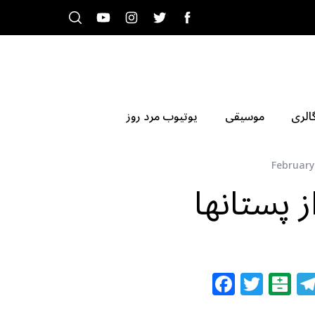
الری
موسیقی
یوتیوب مرد روز
February
 پستانها
F
T
B
a
w
al