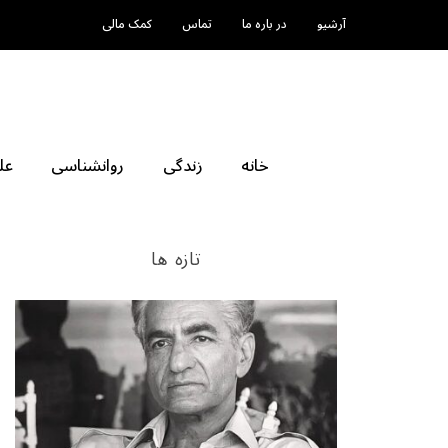
آرشیو
در باره ما
تماس
کمک مالی
خانه
زندگی
روانشناسی
عل
تازه ها