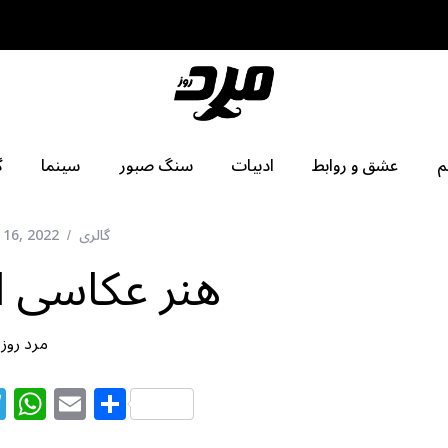
م
عشق و روابط
ادبیات
سنگ صبور
سینما
گ
گالری
 16, 2022
هنر عکاسی از
مرد روز
T
W
E
S
el
h
m
h