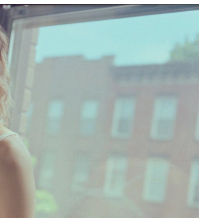
e
at
ai
ar
g
s
l
e
ra
A
m
p
p