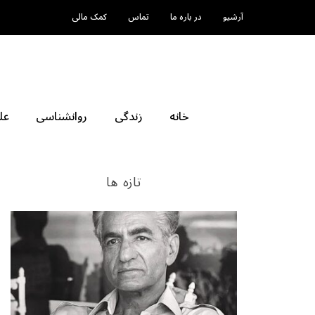
آرشیو
در باره ما
تماس
کمک مالی
خانه
زندگی
روانشناسی
عل
تازه ها