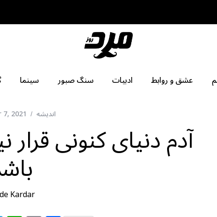
م
عشق و روابط
ادبیات
سنگ صبور
سینما
گ
اندیشه
 7, 2021
آدم دنیای کنونی قرار
باشد
de Kardar