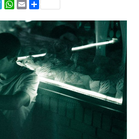
T
W
E
S
el
h
m
h
e
at
ai
ar
g
s
l
e
ra
A
m
p
p