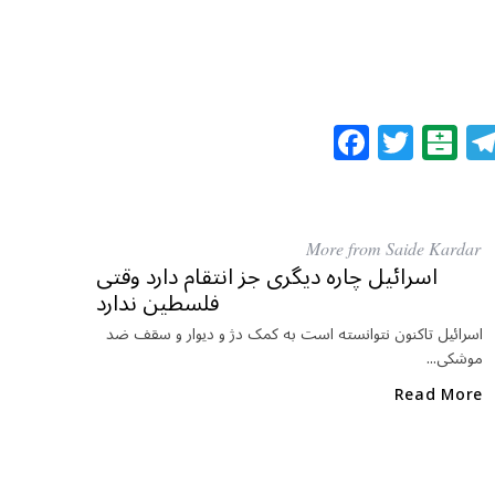
F
T
B
a
w
al
c
itt
at
e
e
ar
More from Saide Kardar
b
r
in
اسرائیل چاره دیگری جز انتقام دارد وقتی
فلسطین ندارد
o
o
اسرائیل تاکنون نتوانسته است به کمک دژ و دیوار و سقف ضد
موشکی...
k
Read More