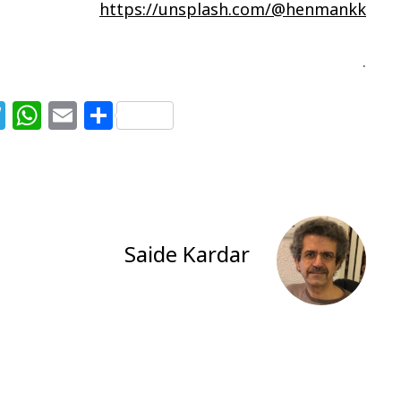
https://unsplash.com/@henmankk
.
T
W
E
S
el
h
m
h
e
at
ai
ar
g
s
l
e
ra
A
m
p
Saide Kardar
p