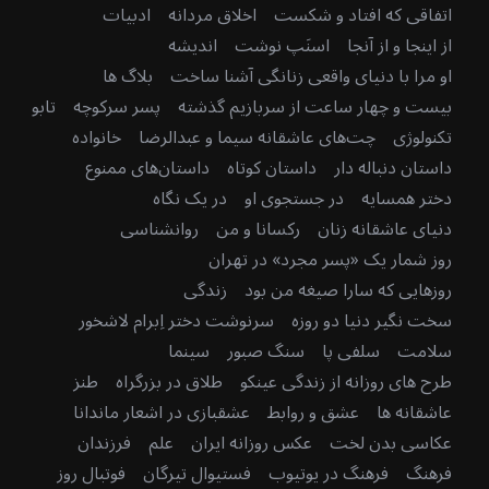
اتفاقی که افتاد و شکست
اخلاق مردانه
ادبیات
از اینجا و از آنجا
اسنَپ نوشت
اندیشه
او مرا با دنیای واقعی زنانگی آشنا ساخت
بلاگ ها
بیست و چهار ساعت از سربازیم گذشته
پسر سرکوچه
تابو
تکنولوژی
چت‌های عاشقانه سیما و عبدالرضا
خانواده
داستان دنباله دار
داستان کوتاه
داستان‌های ممنوع
دختر همسایه
در جستجوی او
در یک نگاه
دنیای عاشقانه زنان
رکسانا و من
روانشناسی
روز شمار یک «پسر مجرد» در تهران
روزهایی که سارا صیغه من بود
زندگی
سخت نگیر دنیا دو روزه
سرنوشت دختر اِبرام لاشخور
سلامت
سلفی پا
سنگ صبور
سینما
طرح های روزانه از زندگی عینکو
طلاق در بزرگراه
طنز
عاشقانه ها
عشق و روابط
عشقبازی در اشعار ماندانا
عکاسی بدن لخت
عکس روزانه ایران
علم
فرزندان
فرهنگ
فرهنگ در یوتیوب
فستیوال تیرگان
فوتبال روز