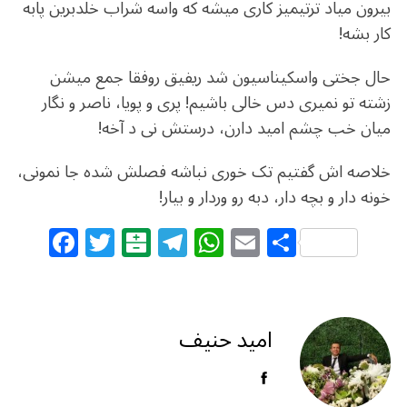
بیرون میاد ترتیمیز کاری میشه که واسه شراب خلدبرین پابه
کار بشه!
حال جختی واسکیناسیون شد ریفیق روفقا جمع میشن
زشته تو نمیری دس خالی باشیم! پری و پویا، ناصر و نگار
میان خب چشم امید دارن، درستش نی د آخه!
خلاصه اش گفتیم تک خوری نباشه فصلش شده جا نمونی،
خونه دار و بچه دار، دبه رو وردار و بیار!
F
T
B
T
W
E
S
a
w
al
el
h
m
h
c
itt
at
e
at
ai
ar
e
e
ar
g
s
l
e
امید حنیف
b
r
in
ra
A
o
m
p