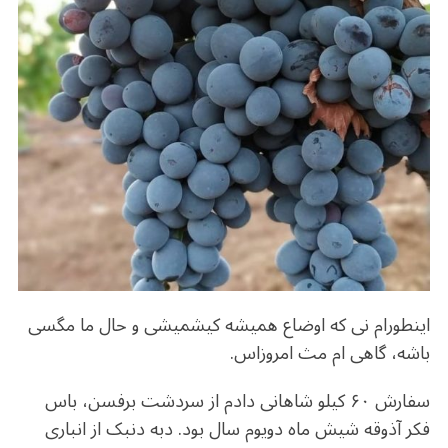
o
m
p
o
p
k
اینطورام نی که اوضاع همیشه کیشمیشی و حال ما مگسی
باشه، گاهی ام مث امروزاس.
سفارش ۶۰ کیلو شاهانی دادم از سردشت برفسن، باس
فکر آذوقه شیش ماه دویوم سال بود. دبه دنبک از انباری