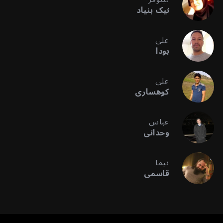
نیک بنیاد
علی
بودا
علی
کوهساری
عباس
وحدانی
نیما
قاسمی