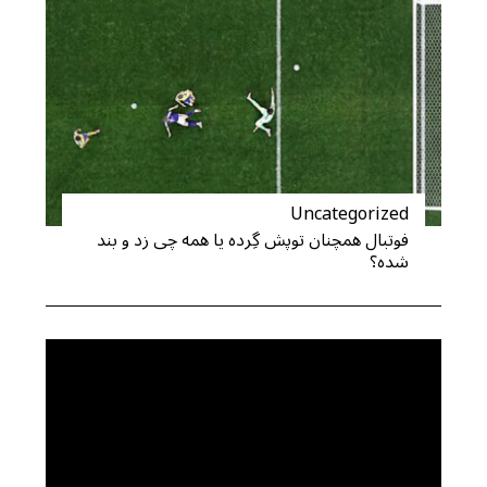
Uncategorized
فوتبال همچنان توپش گِرده یا همه چی زد و بند
شده؟
S
e
a
r
c
h
f