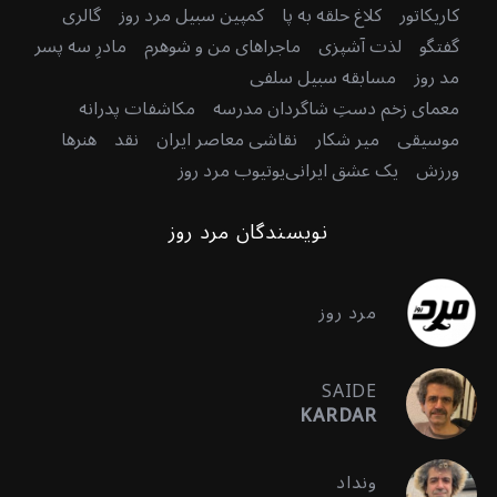
کاریکاتور
کلاغ حلقه به پا
کمپین سبیل مرد روز
گالری
گفتگو
لذت آشپزی
ماجراهای من و شوهرم
مادرِ سه پسر
مد روز
مسابقه سبیل سلفی
معمای زخم دستِ شاگردان مدرسه
مکاشفات پدرانه
موسیقی
میر شکار
نقاشی معاصر ایران
نقد
هنرها
ورزش
یک عشق ایرانی
یوتیوب مرد روز
نویسندگان مرد روز
مرد روز
SAIDE
KARDAR
ونداد