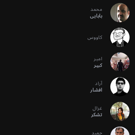
محمد
بابایی
کاووس
امیر
کبیر
آراد
افشار
غزال
تشکر
حمید