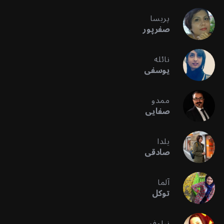
پریسا
صفرپور
نائله
یوسفی
ممدو
صفایی
یلدا
صادقی
آلما
توکل
نیلوفر