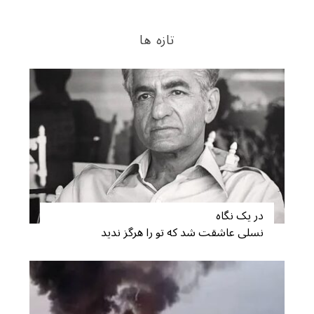
تازه ها
S
e
a
r
c
h
f
o
r
:
در یک نگاه
نسلی عاشقت شد که تو را هرگز ندید