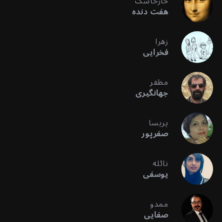
خارخاسک
هفت دنده
زهرا
فخرایی
مظفر
جهانگیری
پریسا
صفرپور
نائله
یوسفی
ممدو
صفایی