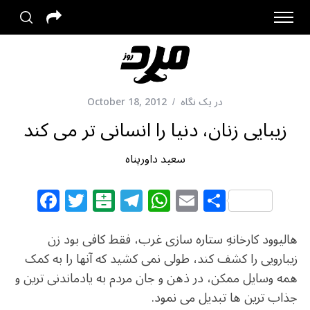
در یک نگاه
October 18, 2012
زیبایی زنان، دنیا را انسانی تر می کند
سعید داورپناه
F
T
B
T
W
E
S
a
w
al
el
h
m
h
c
itt
at
e
at
ai
ar
هالیوود کارخانهِ ستاره سازی غرب، فقط کافی بود زن
e
e
ar
g
s
l
e
زیبارویی را کشف کند، طولی نمی کشید که آنها را به کمک
همه وسایل ممکن، در ذهن و جان مردم به یادماندنی ترین و
b
r
in
ra
A
جذاب ترین ها تبدیل می نمود.