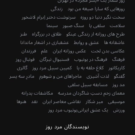
روز شمار یک «پسر مجرد» در تهران
روزهایی که سارا صیغه من بود
زندگی
سخت نگیر دنیا دو روزه
سرنوشت دختر اِبرام لاشخور
سلامت
سلفی پا
سنگ صبور
سینما
طرح های روزانه از زندگی عینکو
طلاق در بزرگراه
طنز
عاشقانه ها
عشق و روابط
عشقبازی در اشعار ماندانا
عکاسی بدن لخت
عکس روزانه ایران
علم
فرزندان
فرهنگ
فرهنگ در یوتیوب
فستیوال تیرگان
فوتبال روز
کاریکاتور
کلاغ حلقه به پا
کمپین سبیل مرد روز
گالری
گفتگو
لذت آشپزی
ماجراهای من و شوهرم
مادرِ سه پسر
مد روز
مسابقه سبیل سلفی
معمای زخم دستِ شاگردان مدرسه
مکاشفات پدرانه
موسیقی
میر شکار
نقاشی معاصر ایران
نقد
هنرها
ورزش
یک عشق ایرانی
یوتیوب مرد روز
نویسندگان مرد روز