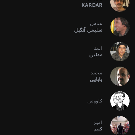
KARDAR
عباس
سلیمی آنگیل
اسد
مذنبی
محمد
بابایی
کاووس
امیر
کبیر