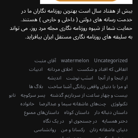
بیش از هفتاد سال است بهترین روزنامه نگاران ما در
خدمت رسانه های دولتی ( داخلی و خارجی ) هستند.
حمایت شما از شیوه روزنامه نگاری مجله مرد روز، می تواند
به سلیقه های روزنامه نگاری مستقل ایران بیافزاید.
Uncategorized
watermelon
آقای مثبت
اتفاقی که افتاد و شکست
اخلاق مردانه
ادبیات
از اینجا و از آنجا
اسنَپ نوشت
اندیشه
او مرا با دنیای واقعی زنانگی آشنا ساخت
بلاگ ها
بیست و چهار ساعت از سربازیم گذشته
پسر سرکوچه
تابو
تکنولوژی
چت‌های عاشقانه سیما و عبدالرضا
خانواده
داستان دنباله دار
داستان کوتاه
داستان‌های ممنوع
دختر همسایه
در جستجوی او
در یک نگاه
دنیای عاشقانه زنان
رکسانا و من
روانشناسی