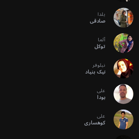
یلدا
صادقی
آلما
توکل
نیلوفر
نیک بنیاد
علی
بودا
علی
کوهساری