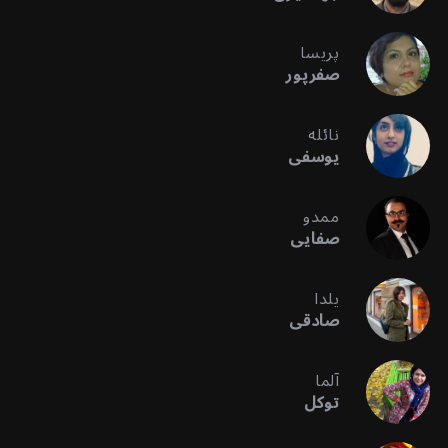
پریسا
صفرپور
نائله
یوسفی
ممدو
صفایی
یلدا
صادقی
آلما
توکل