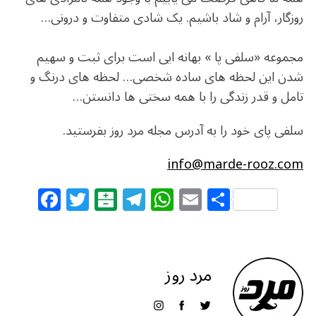
روزگار، آرام و شاد باشیم. یک شادی متفاوت و درونی…
مجموعه «سلفی پا » بهانه ایی است برای ثبت و سهیم
شدن این لحظه های ساده شخصی… لحظه های درنگ و
تامل و قدر زندگی را با همه سختی ها دانستن…
سلفی پای خود را به آدرس مجله مرد روز بفرستید.
info@marde-rooz.com
F
T
B
T
W
E
S
a
w
al
el
h
m
h
c
itt
at
e
at
ai
ar
e
e
ar
g
s
l
e
مرد روز
b
r
in
ra
A
o
m
p