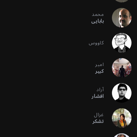
محمد
بابایی
کاووس
امیر
کبیر
آراد
افشار
غزال
تشکر