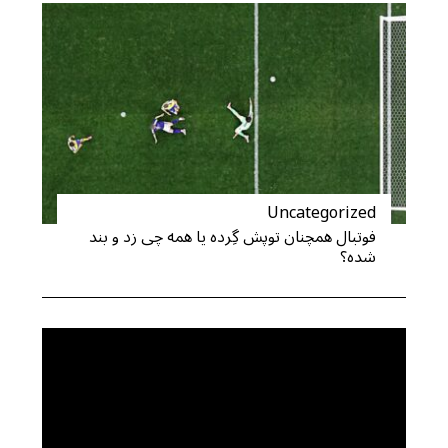
Uncategorized
فوتبال همچنان توپش گِرده یا همه چی زد و بند
شده؟
S
e
a
r
c
h