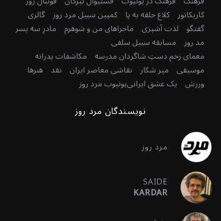
فرهنگ
فرهنگ در یوتیوب
فستیوال تیرگان
فوتبال روز
کاریکاتور
کلاغ حلقه به پا
کمپین سبیل مرد روز
گالری
گفتگو
لذت آشپزی
ماجراهای من و شوهرم
مادرِ سه پسر
مد روز
مسابقه سبیل سلفی
معمای زخم دستِ شاگردان مدرسه
مکاشفات پدرانه
موسیقی
میر شکار
نقاشی معاصر ایران
نقد
هنرها
ورزش
یک عشق ایرانی
یوتیوب مرد روز
نویسندگان مرد روز
مرد روز
SAIDE
KARDAR