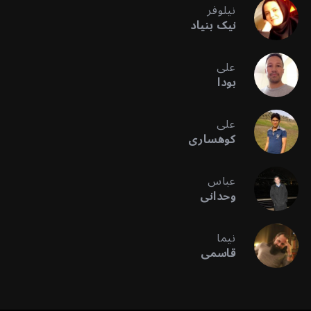
نیلوفر
نیک بنیاد
علی
بودا
علی
کوهساری
عباس
وحدانی
نیما
قاسمی