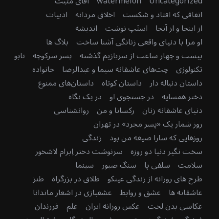
Uncategorized
watermelon
آقای مثبت
اتفاقی که افتاد و شکست
اخلاق مردانه
ادبیات
از اینجا و از آنجا
اسنَپ نوشت
اندیشه
او مرا با دنیای واقعی زنانگی آشنا ساخت
بلاگ ها
بیست و چهار ساعت از سربازیم گذشته
پسر سرکوچه
تابو
تکنولوژی
چت‌های عاشقانه سیما و عبدالرضا
خانواده
داستان دنباله دار
داستان کوتاه
داستان‌های ممنوع
دختر همسایه
در جستجوی او
در یک نگاه
دنیای عاشقانه زنان
رکسانا و من
روانشناسی
روز شمار یک «پسر مجرد» در تهران
روزهایی که سارا صیغه من بود
زندگی
سخت نگیر دنیا دو روزه
سرنوشت دختر اِبرام لاشخور
سلامت
سلفی پا
سنگ صبور
سینما
طرح های روزانه از زندگی عینکو
طلاق در بزرگراه
طنز
عاشقانه ها
عشق و روابط
عشقبازی در اشعار ماندانا
عکاسی بدن لخت
عکس روزانه ایران
علم
فرزندان