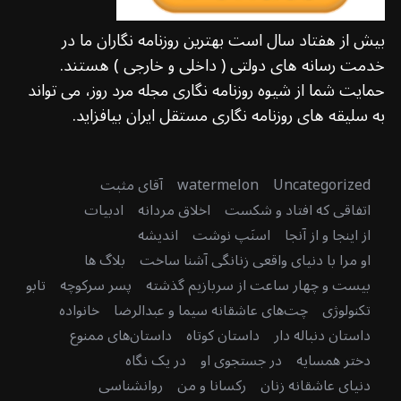
بیش از هفتاد سال است بهترین روزنامه نگاران ما در
خدمت رسانه های دولتی ( داخلی و خارجی ) هستند.
حمایت شما از شیوه روزنامه نگاری مجله مرد روز، می تواند
به سلیقه های روزنامه نگاری مستقل ایران بیافزاید.
Uncategorized
watermelon
آقای مثبت
اتفاقی که افتاد و شکست
اخلاق مردانه
ادبیات
از اینجا و از آنجا
اسنَپ نوشت
اندیشه
او مرا با دنیای واقعی زنانگی آشنا ساخت
بلاگ ها
بیست و چهار ساعت از سربازیم گذشته
پسر سرکوچه
تابو
تکنولوژی
چت‌های عاشقانه سیما و عبدالرضا
خانواده
داستان دنباله دار
داستان کوتاه
داستان‌های ممنوع
دختر همسایه
در جستجوی او
در یک نگاه
دنیای عاشقانه زنان
رکسانا و من
روانشناسی