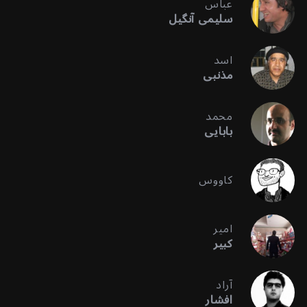
عباس
سلیمی آنگیل
اسد
مذنبی
محمد
بابایی
کاووس
امیر
کبیر
آراد
افشار