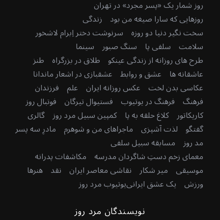
روز شمار یک «پسر مجرد» در تهران
روزهایی که سارا صیغه من بود
زندگی
سخت نگیر دنیا دو روزه
سرنوشت دختر اِبرام لاشخور
سلامت
سلفی پا
سنگ صبور
سینما
طرح های روزانه از زندگی عینکو
طلاق در بزرگراه
طنز
عاشقانه ها
عشق و روابط
عشقبازی در اشعار ماندانا
عکاسی بدن لخت
عکس روزانه ایران
علم
فرزندان
فرهنگ
فرهنگ در یوتیوب
فستیوال تیرگان
فوتبال روز
کاریکاتور
کلاغ حلقه به پا
کمپین سبیل مرد روز
گالری
گفتگو
لذت آشپزی
ماجراهای من و شوهرم
مادرِ سه پسر
مد روز
مسابقه سبیل سلفی
معمای زخم دستِ شاگردان مدرسه
مکاشفات پدرانه
موسیقی
میر شکار
نقاشی معاصر ایران
نقد
هنرها
ورزش
یک عشق ایرانی
یوتیوب مرد روز
نویسندگان مرد روز