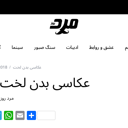
م
عشق و روابط
ادبیات
سنگ صبور
سینما
گ
عکاسی بدن لخت
2018
عکاسی بدن لخت –
مرد روز
T
W
E
S
el
h
m
h