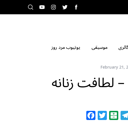
الری
موسیقی
یوتیوب مرد روز
February 21, 
 لطافت زنانه
F
T
B
a
w
al