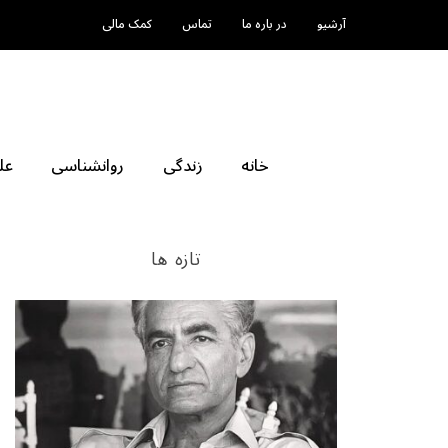
آرشیو
در باره ما
تماس
کمک مالی
خانه
زندگی
روانشناسی
عل
تازه ها