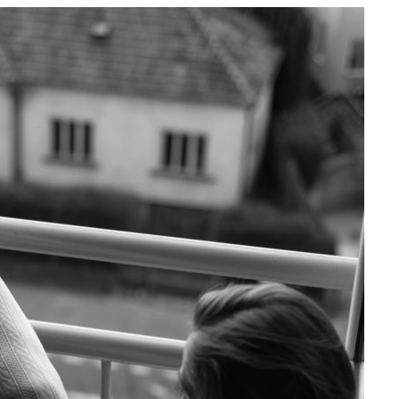
e
at
ai
ar
g
s
l
e
ra
A
m
p
p