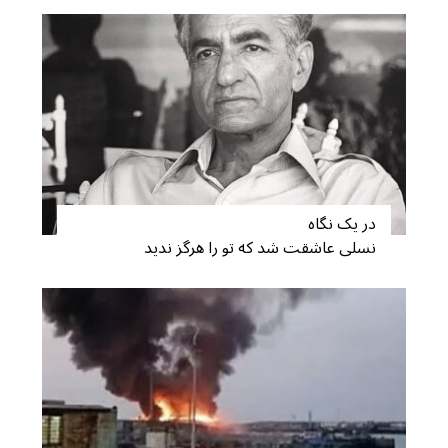
f
o
r
:
در یک نگاه
نسلی عاشقت شد که تو را هرگز ندید