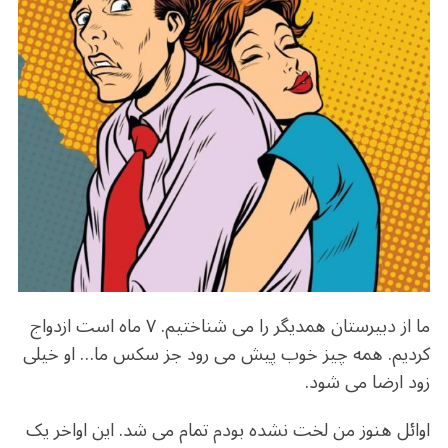
b
r
in
ra
A
o
m
p
o
p
k
ما از دبیرستان همدیگر را می شناختیم. ۷ ماه است ازدواج
کردیم. همه چیز خوب پیش می رود جز سکس ما… او خیلی
زود ارضا می شود.
اوائل هنوز من لخت نشده بودم تمام می شد. این اواخر یک