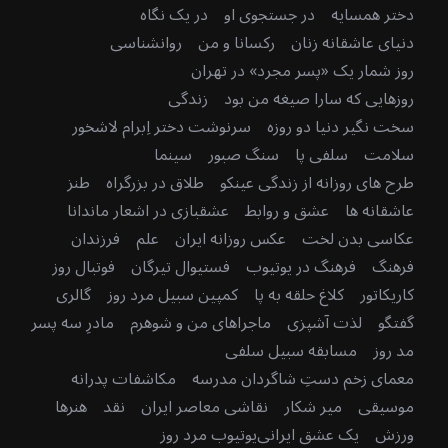
دختر همسایه
در جستجوی او
در یک نگاه
دنیای عاشقانه زنان
رکسانا و من
روانشناسی
روز شمار یک «پسر مجرد» در تهران
روزهایی که سارا صیغه من بود
زندگی
سخت نگیر دنیا دو روزه
سرنوشت دختر اِبرام لاشخور
سلامت
سلفی پا
سنگ صبور
سینما
طرح های روزانه از زندگی عینکو
طلاق در بزرگراه
طنز
عاشقانه ها
عشق و روابط
عشقبازی در اشعار ماندانا
عکاسی بدن لخت
عکس روزانه ایران
علم
فرزندان
فرهنگ
فرهنگ در یوتیوب
فستیوال تیرگان
فوتبال روز
کاریکاتور
کلاغ حلقه به پا
کمپین سبیل مرد روز
گالری
گفتگو
لذت آشپزی
ماجراهای من و شوهرم
مادرِ سه پسر
مد روز
مسابقه سبیل سلفی
معمای زخم دستِ شاگردان مدرسه
مکاشفات پدرانه
موسیقی
میر شکار
نقاشی معاصر ایران
نقد
هنرها
ورزش
یک عشق ایرانی
یوتیوب مرد روز