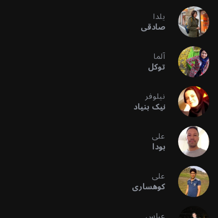
یلدا
صادقی
آلما
توکل
نیلوفر
نیک بنیاد
علی
بودا
علی
کوهساری
عباس