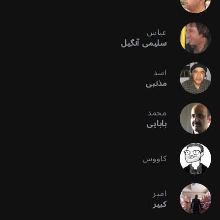
عباس
سلیمی آنگیل
اسد
مذنبی
محمد
بابایی
کاووس
امیر
کبیر