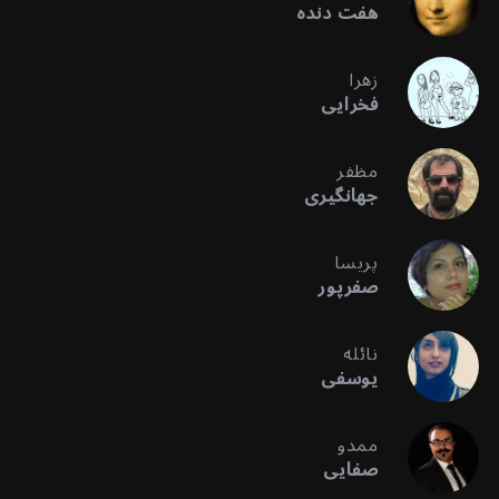
هفت دنده
زهرا
فخرایی
مظفر
جهانگیری
پریسا
صفرپور
نائله
یوسفی
ممدو
صفایی