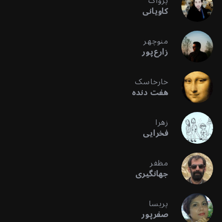
پژواک
کاویانی
منوچهر
زارع‌پور
خارخاسک
هفت دنده
زهرا
فخرایی
مظفر
جهانگیری
پریسا
صفرپور