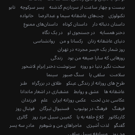
بیست و چهار ساعت از سربازیم گذشته
پسر سرکوچه
تابو
تکنولوژی
چت‌های عاشقانه سیما و عبدالرضا
خانواده
داستان دنباله دار
داستان کوتاه
داستان‌های ممنوع
دختر همسایه
در جستجوی او
در یک نگاه
دنیای عاشقانه زنان
رکسانا و من
روانشناسی
روز شمار یک «پسر مجرد» در تهران
روزهایی که سارا صیغه من بود
زندگی
سخت نگیر دنیا دو روزه
سرنوشت دختر اِبرام لاشخور
سلامت
سلفی پا
سنگ صبور
سینما
طرح های روزانه از زندگی عینکو
طلاق در بزرگراه
طنز
عاشقانه ها
عشق و روابط
عشقبازی در اشعار ماندانا
عکاسی بدن لخت
عکس روزانه ایران
علم
فرزندان
فرهنگ
فرهنگ در یوتیوب
فستیوال تیرگان
فوتبال روز
کاریکاتور
کلاغ حلقه به پا
کمپین سبیل مرد روز
گالری
گفتگو
لذت آشپزی
ماجراهای من و شوهرم
مادرِ سه پسر
مد روز
مسابقه سبیل سلفی