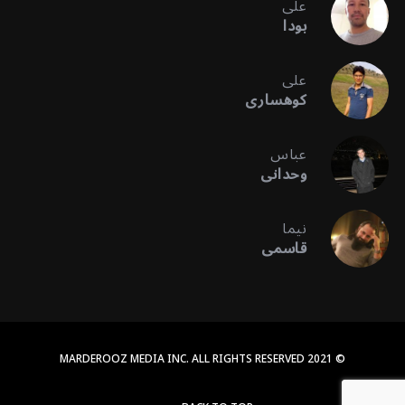
علی
بودا
علی
کوهساری
عباس
وحدانی
نیما
قاسمی
© 2021 MARDEROOZ MEDIA INC. ALL RIGHTS RESERVED