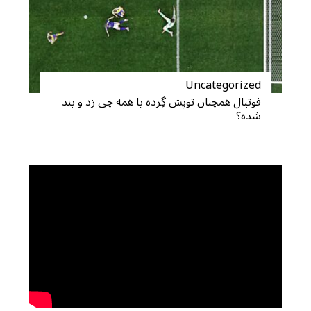
Uncategorized
فوتبال همچنان توپش گِرده یا همه چی زد و بند
شده؟
S
e
a
r
c
h
f
o