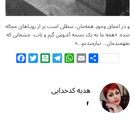
و در اعماق وجودِ همه‌مان، سطلی است پر از رویـاهای مچاله
شده. «همه ما به یک نسخه آغـوشِ گرم و‌ ناب، چشمانی که
بفهمندمان… نیازمندیم…»
F
T
B
T
W
E
S
a
w
al
el
h
m
h
c
itt
at
e
at
ai
ar
e
e
ar
g
s
l
e
هدیه کدخدایی
b
r
in
ra
A
o
m
p
o
p
k