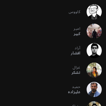
کاووس
امیر
کبیر
آراد
افشار
غزال
تشکر
حمید
علیزاده