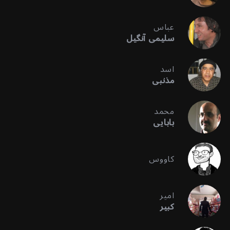
عباس
سلیمی آنگیل
اسد
مذنبی
محمد
بابایی
کاووس
امیر
کبیر