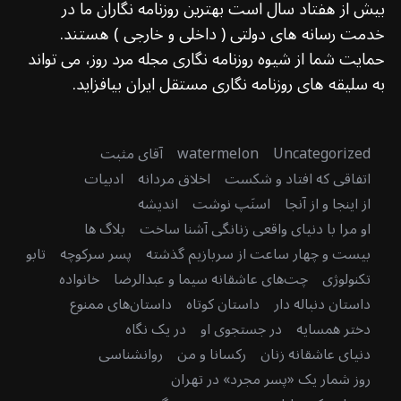
بیش از هفتاد سال است بهترین روزنامه نگاران ما در
خدمت رسانه های دولتی ( داخلی و خارجی ) هستند.
حمایت شما از شیوه روزنامه نگاری مجله مرد روز، می تواند
به سلیقه های روزنامه نگاری مستقل ایران بیافزاید.
Uncategorized
watermelon
آقای مثبت
اتفاقی که افتاد و شکست
اخلاق مردانه
ادبیات
از اینجا و از آنجا
اسنَپ نوشت
اندیشه
او مرا با دنیای واقعی زنانگی آشنا ساخت
بلاگ ها
بیست و چهار ساعت از سربازیم گذشته
پسر سرکوچه
تابو
تکنولوژی
چت‌های عاشقانه سیما و عبدالرضا
خانواده
داستان دنباله دار
داستان کوتاه
داستان‌های ممنوع
دختر همسایه
در جستجوی او
در یک نگاه
دنیای عاشقانه زنان
رکسانا و من
روانشناسی
روز شمار یک «پسر مجرد» در تهران