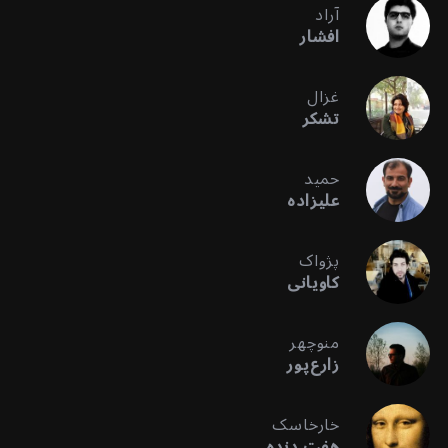
آراد
افشار
غزال
تشکر
حمید
علیزاده
پژواک
کاویانی
منوچهر
زارع‌پور
خارخاسک
هفت دنده