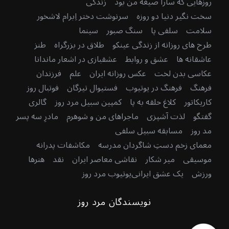
روزهایی که سارا صیغه من بود
زندگی
سخت نگیر دنیا دو روزه
سرنوشت دختر اِبرام لاشخور
سلامت
سلفی پا
سنگ صبور
سینما
طرح های روزانه از زندگی عینکو
طلاق در بزرگراه
طنز
عاشقانه ها
عشق و روابط
عشقبازی در اشعار ماندانا
عکاسی بدن لخت
عکس روزانه ایران
علم
فرزندان
فرهنگ
فرهنگ در یوتیوب
فستیوال تیرگان
فوتبال روز
کاریکاتور
کلاغ حلقه به پا
کمپین سبیل مرد روز
گالری
گفتگو
لذت آشپزی
ماجراهای من و شوهرم
مادرِ سه پسر
مد روز
مسابقه سبیل سلفی
معمای زخم دستِ شاگردان مدرسه
مکاشفات پدرانه
موسیقی
میر شکار
نقاشی معاصر ایران
نقد
هنرها
ورزش
یک عشق ایرانی
یوتیوب مرد روز
نویسندگان مرد روز