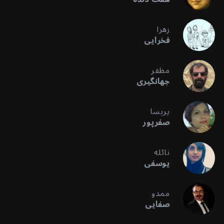
زهرا
فخرایی
مظفر
جهانگیری
پریسا
صفرپور
نائله
یوسفی
ممدو
صفایی