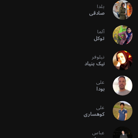
یلدا
صادقی
آلما
توکل
نیلوفر
نیک بنیاد
علی
بودا
علی
کوهساری
عباس