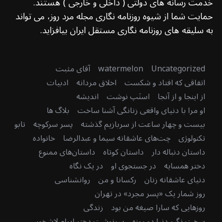
خدمت رسانه های دولتی ( داخلی و خارجی ) هستند.
حمایت شما از شیوه روزنامه نگاری مجله مرد روز، می تواند
به سلیقه های روزنامه نگاری مستقل ایران بیافزاید.
Uncategorized
watermelon
آقای مثبت
اتفاقی که افتاد و شکست
اخلاق مردانه
ادبیات
از اینجا و از آنجا
اسنَپ نوشت
اندیشه
او مرا با دنیای واقعی زنانگی آشنا ساخت
بلاگ ها
بیست و چهار ساعت از سربازیم گذشته
پسر سرکوچه
تابو
تکنولوژی
چت‌های عاشقانه سیما و عبدالرضا
خانواده
داستان دنباله دار
داستان کوتاه
داستان‌های ممنوع
دختر همسایه
در جستجوی او
در یک نگاه
دنیای عاشقانه زنان
رکسانا و من
روانشناسی
روز شمار یک «پسر مجرد» در تهران
روزهایی که سارا صیغه من بود
زندگی
سخت نگیر دنیا دو روزه
سرنوشت دختر اِبرام لاشخور