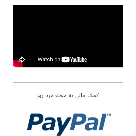
S
e
a
r
c
h
f
کمک مالی به مجله مرد روز
o
r
: