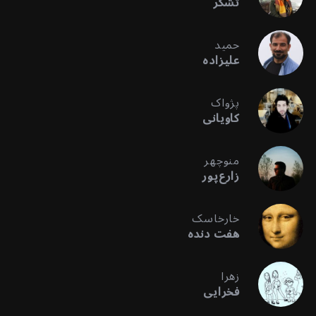
تشکر
حمید
علیزاده
پژواک
کاویانی
منوچهر
زارع‌پور
خارخاسک
هفت دنده
زهرا
فخرایی