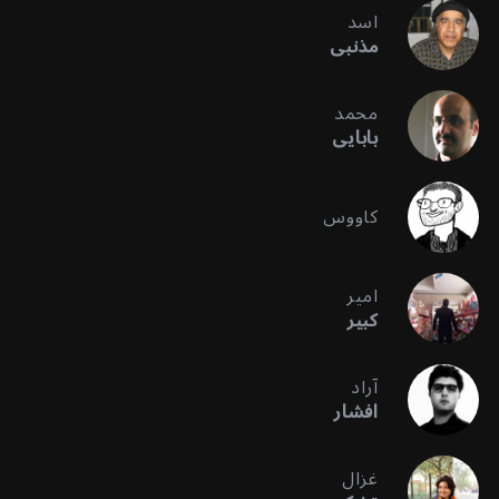
اسد
مذنبی
محمد
بابایی
کاووس
امیر
کبیر
آراد
افشار
غزال