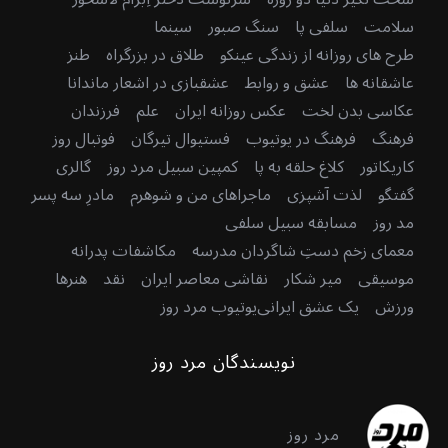
سلامت
سلفی پا
سنگ صبور
سینما
طرح های روزانه از زندگی عینکو
طلاق در بزرگراه
طنز
عاشقانه ها
عشق و روابط
عشقبازی در اشعار ماندانا
عکاسی بدن لخت
عکس روزانه ایران
علم
فرزندان
فرهنگ
فرهنگ در یوتیوب
فستیوال تیرگان
فوتبال روز
کاریکاتور
کلاغ حلقه به پا
کمپین سبیل مرد روز
گالری
گفتگو
لذت آشپزی
ماجراهای من و شوهرم
مادرِ سه پسر
مد روز
مسابقه سبیل سلفی
معمای زخم دستِ شاگردان مدرسه
مکاشفات پدرانه
موسیقی
میر شکار
نقاشی معاصر ایران
نقد
هنرها
ورزش
یک عشق ایرانی
یوتیوب مرد روز
نویسندگان مرد روز
مرد روز