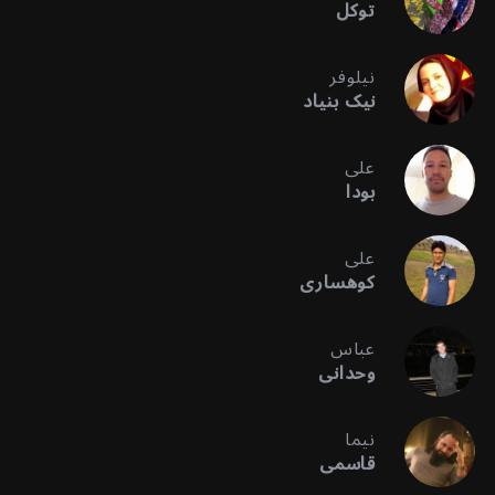
توکل
نیلوفر
نیک بنیاد
علی
بودا
علی
کوهساری
عباس
وحدانی
نیما
قاسمی