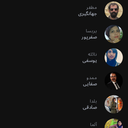
مظفر
جهانگیری
پریسا
صفرپور
نائله
یوسفی
ممدو
صفایی
یلدا
صادقی
آلما