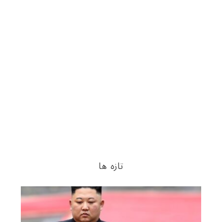
تازه ها
S
e