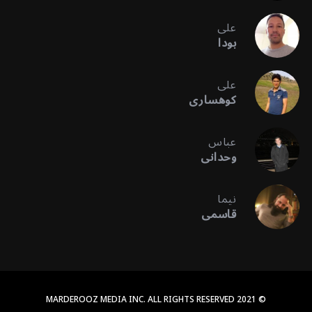
علی
بودا
علی
کوهساری
عباس
وحدانی
نیما
قاسمی
© 2021 MARDEROOZ MEDIA INC. ALL RIGHTS RESERVED