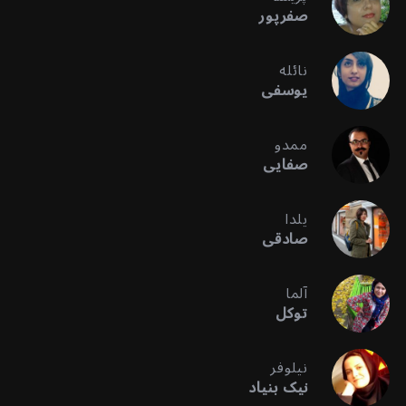
صفرپور
نائله
یوسفی
ممدو
صفایی
یلدا
صادقی
آلما
توکل
نیلوفر
نیک بنیاد