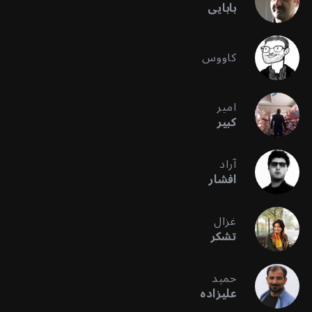
بابایی
کاووس
امیر
کبیر
آراد
افشار
غزال
تشکر
حمید
علیزاده