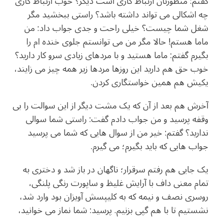
گفتم: منظورتان ارتباط کاری است دیگر؟ خوب ارتباط کاری
چه اشکالی می تواند داشته باشد؟ راستی ببخشید مگر
شغل شما چیست؟ خیلی راحت و جدی جواب داد: من
ماما هستم! حالا مگر من می توانستم جلوی خنده ام را
بگیرم گفتم: ماما هستید و با مردهای زیادی سرو کار دارید؟
خوب حق هم دارید این روزها مردها زیر همه چیز می زایند،
یکیش هم همین خواستگاری کردن.
آخرش هم بعد از آن که یک مشت دیگر از این سوالت را بی
وقفه پرسید و من جواب دادم گفت: راستی شما سوالی
ندارید؟ گفتم: خیر من از سوال هایی که شما می پرسید
جواب هایی که باید بگیرم؛ می گیرم.
یک جایی هم رفتم سرقرار؛ ناگهان در باز شد و دختری به
تمام معنی داف با آرایش غلیظ و ساپورت رنگی پلنگی،
روسری نصف و نیمه که به کلیپسش آویزان بود وارد شد،
نشستیم تا با هم گپی بزنیم. پرسید: شما نماز می خوانید،