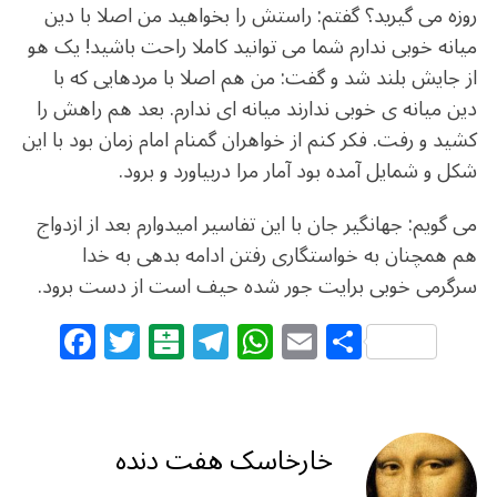
روزه می گیرید؟ گفتم: راستش را بخواهید من اصلا با دین
میانه خوبی ندارم شما می توانید کاملا راحت باشید! یک هو
از جایش بلند شد و گفت: من هم اصلا با مردهایی که با
دین میانه ی خوبی ندارند میانه ای ندارم. بعد هم راهش را
کشید و رفت. فکر کنم از خواهران گمنام امام زمان بود با این
شکل و شمایل آمده بود آمار مرا دربیاورد و برود.
می گویم: جهانگیر جان با این تفاسیر امیدوارم بعد از ازدواج
هم همچنان به خواستگاری رفتن ادامه بدهی به خدا
سرگرمی خوبی برایت جور شده حیف است از دست برود.
F
T
B
T
W
E
S
a
w
al
el
h
m
h
c
itt
at
e
at
ai
ar
e
e
ar
g
s
l
e
خارخاسک هفت دنده
b
r
in
ra
A