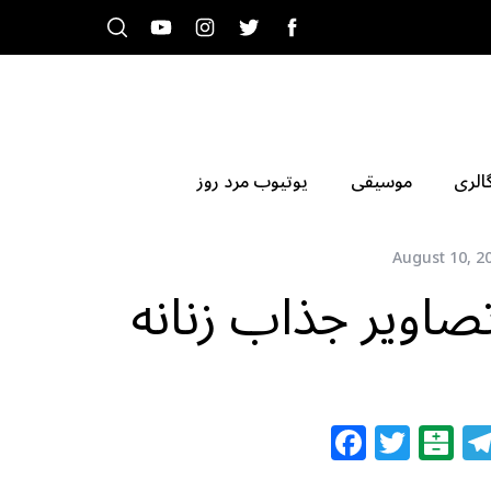
الری
موسیقی
یوتیوب مرد روز
August 10, 2
ویر جذاب زنانه
F
T
B
a
w
al