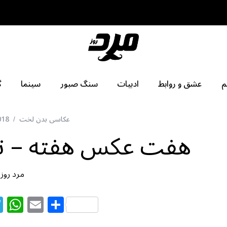
م
عشق و روابط
ادبیات
سنگ صبور
سینما
گ
عکاسی بدن لخت
018
هفت عکس هفته – تصا
مرد روز
T
W
E
S
el
h
m
h