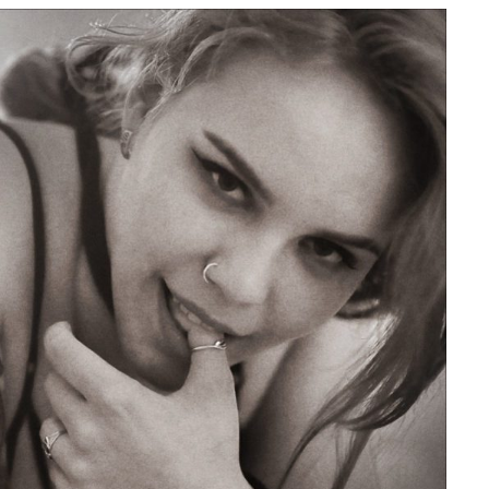
e
at
ai
ar
g
s
l
e
ra
A
m
p
p