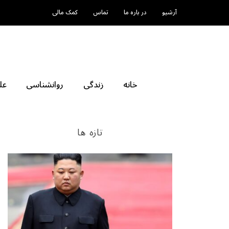
آرشیو
در باره ما
تماس
کمک مالی
خانه
زندگی
روانشناسی
عل
تازه ها