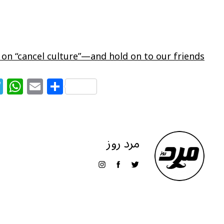
 on “cancel culture”—and hold on to our friends
T
W
E
S
el
h
m
h
e
at
ai
ar
g
s
l
e
مرد روز
ra
A
m
p
p