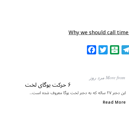
Why we should call time
F
T
B
a
w
al
c
itt
at
e
e
ar
More from مرد روز
b
r
in
۶ حرکت یوگای لخت
o
این دختر ۲۷ ساله که به دختر لخت یوگا معروف شده است...
o
Read More
k