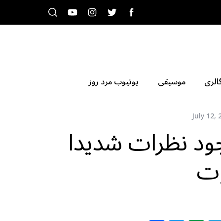
الری
موسیقی
یوتیوب مرد روز
July 12, 
ود نظرات شدیدا
وت