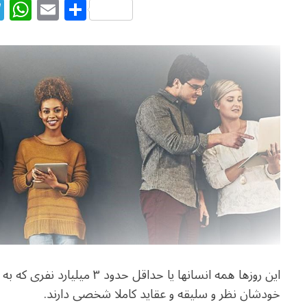
T
W
E
S
el
h
m
h
e
at
ai
ar
g
s
l
e
ra
A
m
p
p
این روزها همه انسانها یا حداق
خودشان نظر و سلیقه و عقاید کاملا شخصی دارند.