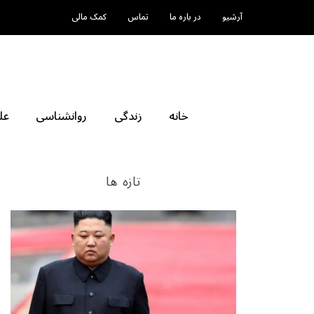
آرشیو
در باره ما
تماس
کمک مالی
خانه
زندگی
روانشناسی
عل
تازه ها