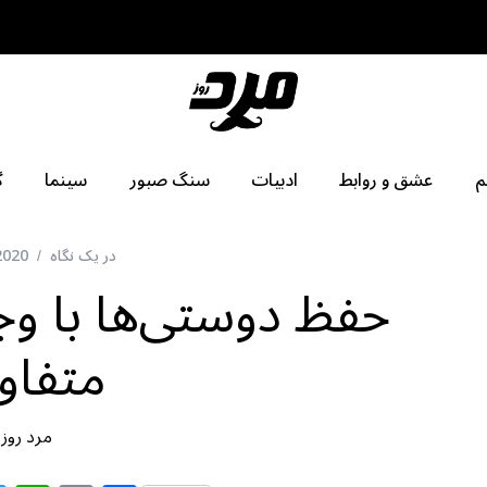
م
عشق و روابط
ادبیات
سنگ صبور
سینما
گ
در یک نگاه
2020
حفظ دوستی‌ها با وج
متفا
مرد روز